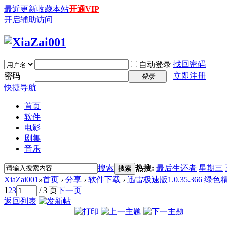
最近更新
收藏本站
开通VIP
开启辅助访问
找回密码
自动登录
密码
立即注册
登录
快捷导航
首页
软件
电影
剧集
音乐
搜索
热搜:
最后生还者
星期三
搜索
XiaZai001
»
首页
›
分享
›
软件下载
›
迅雷极速版1.0.35.366 绿
1
2
3
/ 3 页
下一页
返回列表