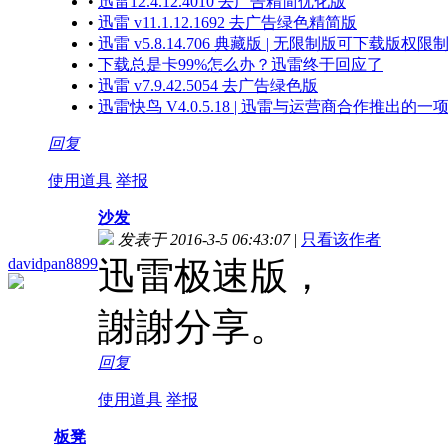
•
迅雷12.4.12.4010 去广告精简优化版
•
迅雷 v11.1.12.1692 去广告绿色精简版
•
迅雷 v5.8.14.706 典藏版 | 无限制版可下载版权限
•
下载总是卡99%怎么办？迅雷终于回应了
•
迅雷 v7.9.42.5054 去广告绿色版
•
迅雷快鸟 V4.0.5.18 | 迅雷与运营商合作推出的
回复
使用道具
举报
沙发
发表于 2016-3-5 06:43:07
|
只看该作者
davidpan8899
迅雷极速版，
謝謝分享。
回复
使用道具
举报
板凳