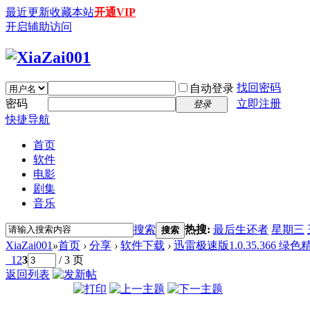
最近更新
收藏本站
开通VIP
开启辅助访问
找回密码
自动登录
密码
立即注册
登录
快捷导航
首页
软件
电影
剧集
音乐
搜索
热搜:
最后生还者
星期三
搜索
XiaZai001
»
首页
›
分享
›
软件下载
›
迅雷极速版1.0.35.366 绿
1
2
3
/ 3 页
返回列表