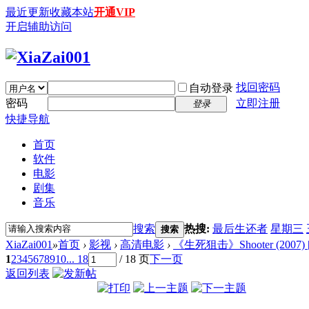
最近更新
收藏本站
开通VIP
开启辅助访问
找回密码
自动登录
密码
立即注册
登录
快捷导航
首页
软件
电影
剧集
音乐
搜索
热搜:
最后生还者
星期三
搜索
XiaZai001
»
首页
›
影视
›
高清电影
›
《生死狙击》Shooter (2007) [5
1
2
3
4
5
6
7
8
9
10
... 18
/ 18 页
下一页
返回列表