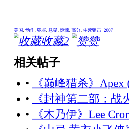
美国
,
动作
,
犯罪
,
悬疑
,
惊悚
,
高分
,
生死狙击
,
2007
收藏
2
赞
相关帖子
•
《巅峰猎杀》Apex (20
•
《封神第二部：战火西岐》
•
《木乃伊》Lee Cronin