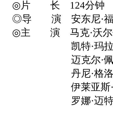
◎片 长 124分钟
◎导 演 安东尼·福奎阿 A
◎主 演 马克·沃尔伯格 M
凯特·玛拉 Kate
迈克尔·佩纳 Mich
丹尼·格洛弗 Dann
伊莱亚斯·科泰斯 El
罗娜·迈特拉 Rhon