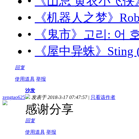
•
《山忌 黄衣小飞侠》山忌
•
《机器人之梦》Robot D
•
《鬼市》고리: 어 호러 
•
《屋中异蛛》Sting (2
回复
使用道具
举报
沙发
zengtao625
发表于 2018-3-17 07:47:57
|
只看该作者
感谢分享
回复
使用道具
举报