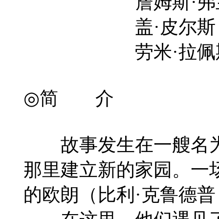
詹姆斯·弗兰科 Jam
盖·皮尔斯 Guy P
劳米·拉佩斯 Noom
◎简 介
故事发生在一艘名为“
那里建立新的家园。一场
的欧朗（比利·克鲁德普 