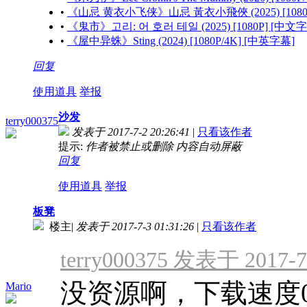
•
《山忌 黄衣小飞侠》山忌 黃衣小飛俠 (2025) [1080
•
《鬼市》고리: 어 호러 테일 (2025) [1080P] [中文
•
《屋中异蛛》Sting (2024) [1080P/4K] [中英字幕]
回复
使用道具
举报
沙发
terry000375
发表于 2017-7-2 20:26:41
|
只看该作者
提示:
作者被禁止或删除 内容自动屏蔽
回复
使用道具
举报
板凳
楼主
|
发表于 2017-7-3 01:31:26
|
只看该作者
terry000375 发表于 2017-7-
没资源啊，下载速度
Mario