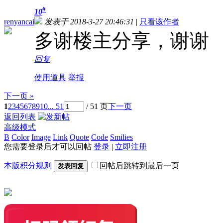
#
10
renyancai
发表于 2018-3-27 20:46:31
|
只看该作者
多谢楼主分享，谢谢
回复
使用道具
举报
下一页 »
1
2
3
4
5
6
7
8
9
10
... 51
/ 51 页
下一页
返回列表
高级模式
B
Color
Image
Link
Quote
Code
Smilies
您需要登录后才可以回帖
登录
|
立即注册
本版积分规则
回帖后跳转到最后一页
发表回复