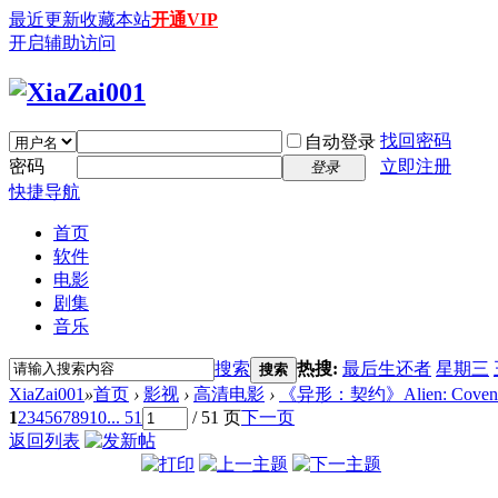
最近更新
收藏本站
开通VIP
开启辅助访问
找回密码
自动登录
密码
立即注册
登录
快捷导航
首页
软件
电影
剧集
音乐
搜索
热搜:
最后生还者
星期三
搜索
XiaZai001
»
首页
›
影视
›
高清电影
›
《异形：契约》Alien: Covenant (
1
2
3
4
5
6
7
8
9
10
... 51
/ 51 页
下一页
返回列表