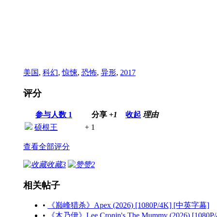
美国
,
科幻
,
惊悚
,
恐怖
,
异形
,
2017
评分
参与人数
1
分享
+1
收起
理由
硕根王
+ 1
查看全部评分
收藏
3
赞
2
相关帖子
•
《巅峰猎杀》Apex (2026) [1080P/4K] [中英字幕]
•
《木乃伊》Lee Cronin's The Mummy (2026) [1080