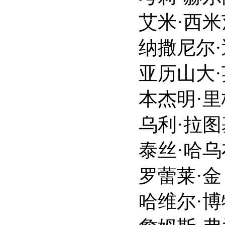
艾米·西米茨 Amy 
纳撒尼尔·迪安 Nath
亚历山大·英格兰 Ale
本杰明·里格比 Benj
乌利·拉图基孚 Uli
泰丝·哈乌布里奇 Te
罗蕾莱·金 Lorele
哈维尔·博特 Javie