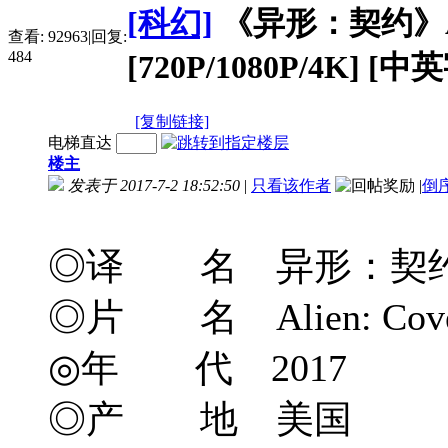
[科幻]
《异形：契约》Alien
查看:
92963
|
回复:
484
[720P/1080P/4K] [中
[复制链接]
电梯直达
楼主
发表于 2017-7-2 18:52:50
|
只看该作者
|
倒
◎译 名 异形：契约/异
◎片 名 Alien: Cove
◎年 代 2017
◎产 地 美国