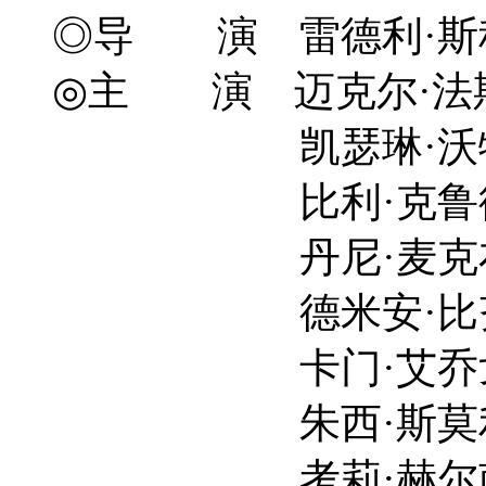
◎导 演 雷德利·斯科特 R
◎主 演 迈克尔·法斯宾德 M
凯瑟琳·沃特斯顿 Kath
比利·克鲁德普 Bil
丹尼·麦克布耐德 Da
德米安·比齐尔 Dem
卡门·艾乔戈 Carm
朱西·斯莫利特 Juss
考莉·赫尔南德斯 Cal