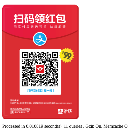
Processed in 0.010819 second(s), 11 queries , Gzip On, Memcache O