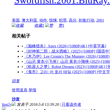
Swordfish.2001.BluR
美国
,
澳大利亚
,
动作
,
惊悚
,
犯罪
,
高分
,
剑鱼行动
,
2001
收藏
1
赞
1
相关帖子
•
《巅峰猎杀》Apex (2026) [1080P/4K] [中英字幕]
•
《封神第二部：战火西岐》(2025) [1080P] [国语中
•
《木乃伊》Lee Cronin's The Mummy (2026) [1080
•
《山忌 黄衣小飞侠》山忌 黃衣小飛俠 (2025) [1080
•
《机器人之梦》Robot Dreams (2023) [1080P/4K] 
•
《鬼市》고리: 어 호러 테일 (2025) [1080P] [中文
回复
使用道具
举报
沙发
ling2y
发表于 2018-5-8 13:39:20
|
只看该作者