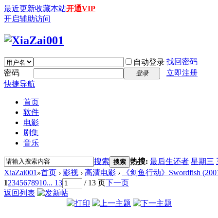
最近更新
收藏本站
开通VIP
开启辅助访问
找回密码
自动登录
密码
立即注册
登录
快捷导航
首页
软件
电影
剧集
音乐
搜索
热搜:
最后生还者
星期三
搜索
XiaZai001
»
首页
›
影视
›
高清电影
›
《剑鱼行动》Swordfish (2001) [
1
2
3
4
5
6
7
8
9
10
... 13
/ 13 页
下一页
返回列表