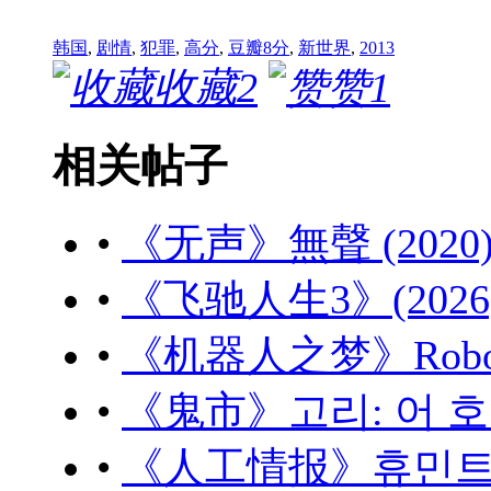
韩国
,
剧情
,
犯罪
,
高分
,
豆瓣8分
,
新世界
,
2013
收藏
2
赞
1
相关帖子
•
《无声》無聲 (2020) 
•
《飞驰人生3》(2026) 
•
《机器人之梦》Robot Dr
•
《鬼市》고리: 어 호러 
•
《人工情报》휴민트 (20