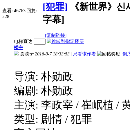
[犯罪]
《新世界》신세계 (
查看:
46763
|
回复:
228
字幕]
[复制链接]
电梯直达
楼主
发表于 2016-9-7 18:33:53
|
只看该作者
|
倒
导演: 朴勋政
编剧: 朴勋政
主演: 李政宰 / 崔岷植 / 
类型: 剧情 / 犯罪