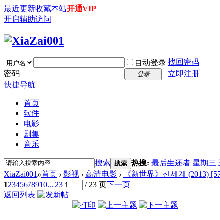
最近更新
收藏本站
开通VIP
开启辅助访问
找回密码
自动登录
密码
立即注册
登录
快捷导航
首页
软件
电影
剧集
音乐
搜索
热搜:
最后生还者
星期三
搜索
XiaZai001
»
首页
›
影视
›
高清电影
›
《新世界》신세계 (2013) [576P/
1
2
3
4
5
6
7
8
9
10
... 23
/ 23 页
下一页
返回列表