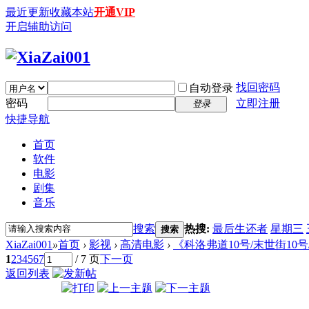
最近更新
收藏本站
开通VIP
开启辅助访问
找回密码
自动登录
密码
立即注册
登录
快捷导航
首页
软件
电影
剧集
音乐
搜索
热搜:
最后生还者
星期三
搜索
XiaZai001
»
首页
›
影视
›
高清电影
›
《科洛弗道10号/末世街10号/科洛
1
2
3
4
5
6
7
/ 7 页
下一页
返回列表