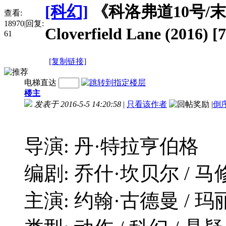
[科幻]
《科洛弗道10号/末
查看:
18970
|
回复:
Cloverfield Lane (2016
61
[复制链接]
电梯直达
楼主
发表于 2016-5-5 14:20:58
|
只看该作者
|
倒
导演: 丹·特拉亨伯格
编剧: 乔什·坎贝尔 / 马
主演: 约翰·古德曼 / 玛