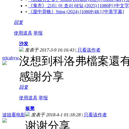
•
《鬼市》고리: 어 호러 테일 (2025) [1080P] [中文
•
《屋中异蛛》Sting (2024) [1080P/4K] [中英字幕]
回复
使用道具
举报
沙发
发表于 2017-3-9 16:16:43
|
只看该作者
沒想到科洛弗檔案還
ericahyw
感謝分享
回复
使用道具
举报
板凳
波妞看电影
发表于 2018-4-1 01:18:28
|
只看该作者
谢谢分享