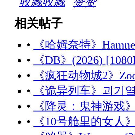
收藏
赞
相关帖子
•
《哈姆奈特》Hamnet (
•
《DB》(2026) [108
•
《疯狂动物城2》Zootopi
•
《诡异列车》괴기열차 (2
•
《降灵：鬼神游戏》강령:
•
《10号舱里的女人》The W