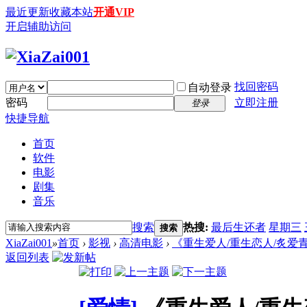
最近更新
收藏本站
开通VIP
开启辅助访问
找回密码
自动登录
密码
立即注册
登录
快捷导航
首页
软件
电影
剧集
音乐
搜索
热搜:
最后生还者
星期三
搜索
XiaZai001
»
首页
›
影视
›
高清电影
›
《重生爱人/重生恋人/炙爱青春》The 
返回列表