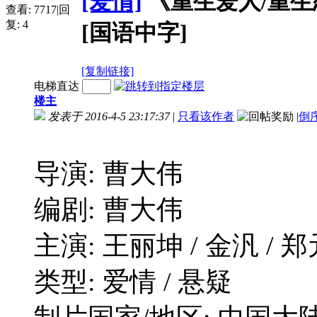
[爱情]
《重生爱人/重生恋人/
查看:
7717
|
回
复:
4
[国语中字]
[复制链接]
电梯直达
楼主
发表于 2016-4-5 23:17:37
|
只看该作者
|
倒
导演: 曹大伟
编剧: 曹大伟
主演: 王丽坤 / 金汎 / 郑
类型: 爱情 / 悬疑