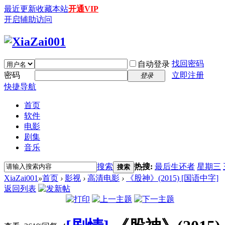
最近更新
收藏本站
开通VIP
开启辅助访问
找回密码
自动登录
密码
立即注册
登录
快捷导航
首页
软件
电影
剧集
音乐
搜索
热搜:
最后生还者
星期三
搜索
XiaZai001
»
首页
›
影视
›
高清电影
›
《股神》(2015) [国语中字]
返回列表