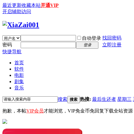
最近更新
收藏本站
开通VIP
开启辅助访问
找回密码
自动登录
密码
立即注册
登录
快捷导航
首页
软件
电影
剧集
音乐
搜索
热搜:
最后生还者
星期三
搜索
抱歉，本帖
VIP会员
才能浏览，VIP免金币免回复下载全站资源