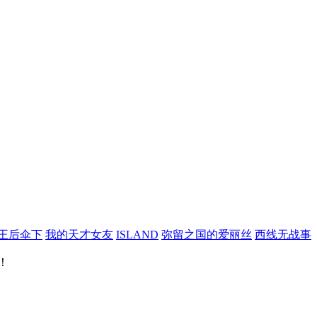
王后伞下
我的天才女友
ISLAND
弥留之国的爱丽丝
西线无战事
！