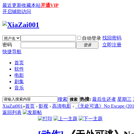
最近更新
收藏本站
开通VIP
开启辅助访问
找回密码
自动登录
密码
立即注册
登录
快捷导航
首页
软件
电影
剧集
音乐
搜索
热搜:
最后生还者
星期三
搜索
XiaZai001
»
首页
›
影视
›
高清电影
›
《无处可逃》No Escape (2015
返回列表