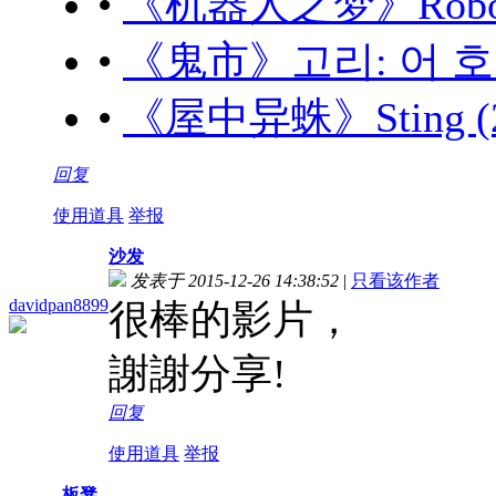
•
《机器人之梦》Robot Dr
•
《鬼市》고리: 어 호러 
•
《屋中异蛛》Sting (20
回复
使用道具
举报
沙发
发表于 2015-12-26 14:38:52
|
只看该作者
davidpan8899
很棒的影片，
謝謝分享!
回复
使用道具
举报
板凳