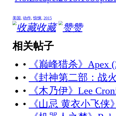
美国
,
动作
,
惊悚
,
2015
收藏
赞
相关帖子
•
《巅峰猎杀》Apex (20
•
《封神第二部：战火西岐》
•
《木乃伊》Lee Cronin'
•
《山忌 黄衣小飞侠》山忌