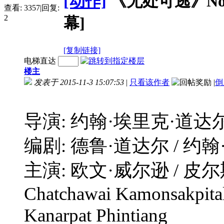
[动作]
《无处可逃》No Esc
查看:
3357
|
回复:
2
幕]
[复制链接]
电梯直达
楼主
发表于 2015-11-3 15:07:53
|
只看该作者
|
倒
导演: 约翰·埃里克·道达
编剧: 德鲁·道达尔 / 约
主演: 欧文·威尔逊 / 皮尔斯·
Chatchawai Kamonsakpitak
Kanarpat Phintiang