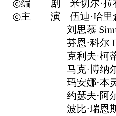
◎编 剧 米切尔·拉福纳 Mitc
◎主 演 伍迪·哈里森 Woo
刘思慕 Simu L
芬恩·科尔 Finn 
克利夫·柯蒂斯 Clif
马克·博纳尔 Mark
玛安娜·本灵 MyAn
约瑟夫·阿尔京 Jose
波比·瑞恩斯伯里 Bob