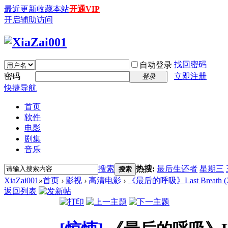
最近更新
收藏本站
开通VIP
开启辅助访问
找回密码
自动登录
密码
立即注册
登录
快捷导航
首页
软件
电影
剧集
音乐
搜索
热搜:
最后生还者
星期三
搜索
XiaZai001
»
首页
›
影视
›
高清电影
›
《最后的呼吸》Last Breath (202
返回列表