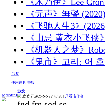
•
《木乃伊》Lee Cronin'
•
《无声》無聲 (2020) 
•
《飞驰人生3》(2026) 
•
《山忌 黄衣小飞侠》山忌
•
《机器人之梦》Robot Dr
•
《鬼市》고리: 어 호러 
回复
使用道具
举报
沙发
pqercdcd1
发表于 2025-6-5 12:43:26
|
只看该作者
fgd frg sgd sg