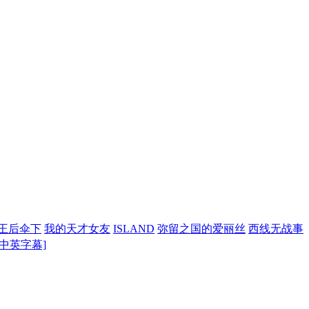
王后伞下
我的天才女友
ISLAND
弥留之国的爱丽丝
西线无战事
 [中英字幕]