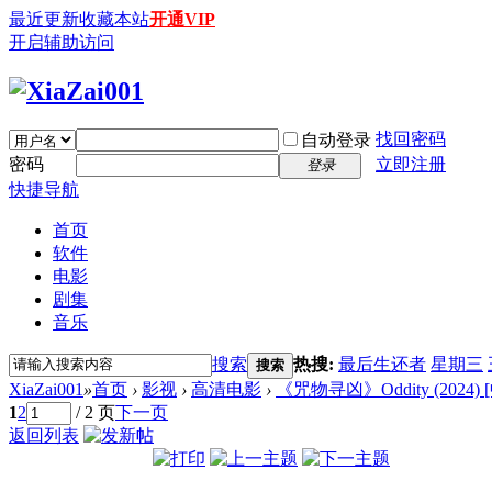
最近更新
收藏本站
开通VIP
开启辅助访问
找回密码
自动登录
密码
立即注册
登录
快捷导航
首页
软件
电影
剧集
音乐
搜索
热搜:
最后生还者
星期三
搜索
XiaZai001
»
首页
›
影视
›
高清电影
›
《咒物寻凶》Oddity (2024)
1
2
/ 2 页
下一页
返回列表