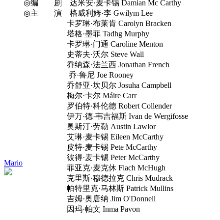
◎编 剧 达米安·麦卡锡 Damian Mc Carthy
◎主 演 格威利姆·李 Gwilym Lee
卡罗琳·布莱肯 Carolyn Bracken
塔格·墨菲 Tadhg Murphy
卡罗琳·门通 Caroline Menton
史蒂夫·沃尔 Steve Wall
乔纳森·法兰西 Jonathan French
乔·鲁尼 Joe Rooney
乔舒亚·坎贝尔 Josuha Campbell
梅尔·卡尔 Máire Carr
罗伯特·科伦德 Robert Collender
伊万·德·韦吉福斯 Ivan de Wergifosse
奥斯汀·劳勒 Austin Lawlor
艾琳·麦卡锡 Eileen McCarthy
皮特·麦卡锡 Pete McCarthy
彼得·麦卡锡 Peter McCarthy
Mario
菲亚克·麦克休 Fiach McHugh
克里斯·穆德拉克 Chris Mudrack
帕特里克·马林斯 Patrick Mullins
吉姆·奥唐纳 Jim O'Donnell
因玛·帕文 Inma Pavon