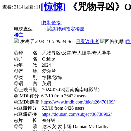
[惊悚]
《咒物寻凶》Oddi
查看:
2114
|
回复:
11
[复制链接]
电梯直达
楼主
发表于 2024-11-5 09:44:46
|
只看该作者
|
倒
◎译 名 咒物寻凶/反常/奇人怪事/奇人异事
◎片 名 Oddity
◎年 代 2024
◎产 地 爱尔兰
◎类 别 惊悚/恐怖
◎语 言 英语
◎上映日期 2024-03-08(西南偏南电影节)
◎IMDb评分 6.7/10 from 26422 users
◎IMDb链接
https://www.imdb.com/title/tt26470109/
◎豆瓣评分 6.3/10 from 8426 users
◎豆瓣链接
https://douban.com/subject/36738902/
◎片 长 98分钟
◎导 演 达米安·麦卡锡 Damian Mc Carthy