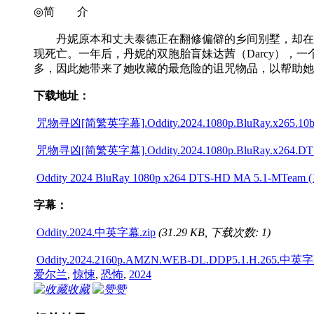
◎简 介
丹妮原本和丈夫泰德正在翻修偏僻的乡间别墅，却在此
现死亡。一年后，丹妮的双胞胎盲妹达茜（Darcy）
多，因此她带来了她收藏的最危险的诅咒物品，以帮助她
下载地址：
咒物寻凶[简繁英字幕].Oddity.2024.1080p.BluRay.x265.10bit
咒物寻凶[简繁英字幕].Oddity.2024.1080p.BluRay.x264.DTS-
Oddity 2024 BluRay 1080p x264 DTS-HD MA 5.1-MTeam (1
字幕：
Oddity.2024.中英字幕.zip
(31.29 KB, 下载次数: 1)
Oddity.2024.2160p.AMZN.WEB-DL.DDP5.1.H.265.中英字
爱尔兰
,
惊悚
,
恐怖
,
2024
收藏
赞