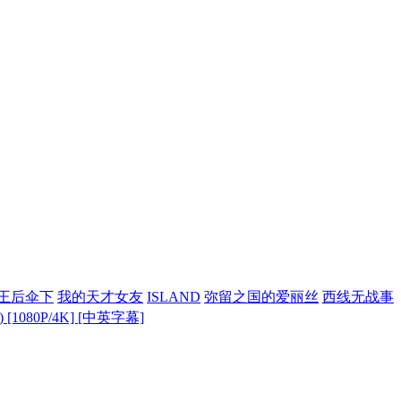
王后伞下
我的天才女友
ISLAND
弥留之国的爱丽丝
西线无战事
 [1080P/4K] [中英字幕]