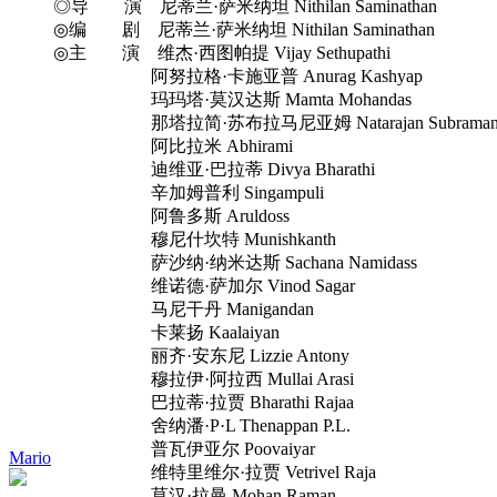
◎导 演 尼蒂兰·萨米纳坦 Nithilan Saminathan
◎编 剧 尼蒂兰·萨米纳坦 Nithilan Saminathan
◎主 演 维杰·西图帕提 Vijay Sethupathi
阿努拉格·卡施亚普 Anurag Kashyap
玛玛塔·莫汉达斯 Mamta Mohandas
那塔拉简·苏布拉马尼亚姆 Natarajan Subramani
阿比拉米 Abhirami
迪维亚·巴拉蒂 Divya Bharathi
辛加姆普利 Singampuli
阿鲁多斯 Aruldoss
穆尼什坎特 Munishkanth
萨沙纳·纳米达斯 Sachana Namidass
维诺德·萨加尔 Vinod Sagar
马尼干丹 Manigandan
卡莱扬 Kaalaiyan
丽齐·安东尼 Lizzie Antony
穆拉伊·阿拉西 Mullai Arasi
巴拉蒂·拉贾 Bharathi Rajaa
舍纳潘·P·L Thenappan P.L.
普瓦伊亚尔 Poovaiyar
Mario
维特里维尔·拉贾 Vetrivel Raja
莫汉·拉曼 Mohan Raman