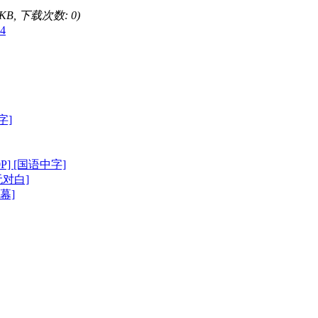
5 KB, 下载次数: 0)
4
字]
P] [国语中字]
[无对白]
字幕]