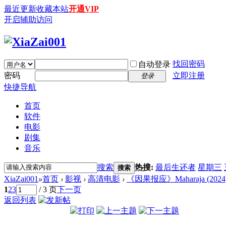
最近更新
收藏本站
开通VIP
开启辅助访问
找回密码
自动登录
密码
立即注册
登录
快捷导航
首页
软件
电影
剧集
音乐
搜索
热搜:
最后生还者
星期三
搜索
XiaZai001
»
首页
›
影视
›
高清电影
›
《因果报应》Maharaja (2024)
1
2
3
/ 3 页
下一页
返回列表