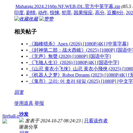
Maharaja.2024.2160p.NF.WEB-DL.官方中英字幕.zip
(85.
印度
,
剧情
,
动作
,
惊悚
,
犯罪
,
因果报应
,
高分
,
豆瓣8分
,
202
收藏
赞
相关帖子
•
《巅峰猎杀》Apex (2026) [1080P/4K] [中英字幕]
•
《封神第二部：战火西岐》(2025) [1080P] [国语中
•
《无声》無聲 (2020) [1080P] [国语中字]
•
《飞驰人生3》(2026) [1080P/4K] [国语中字]
•
《山忌 黄衣小飞侠》山忌 黃衣小飛俠 (2025) [1080
•
《机器人之梦》Robot Dreams (2023) [1080P/4K] 
•
《鬼市》고리: 어 호러 테일 (2025) [1080P] [中文
回复
使用道具
举报
沙发
fireball-z
发表于 2024-10-27 08:24:23
|
只看该作者
谢谢分享