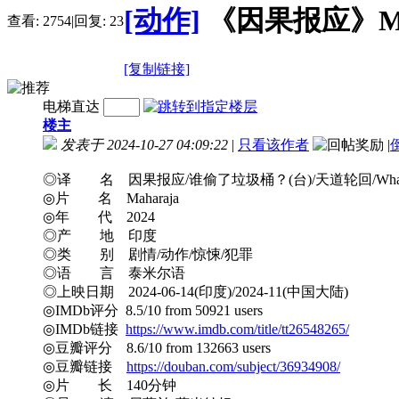
[动作]
《因果报应》Mahar
查看:
2754
|
回复:
23
[复制链接]
电梯直达
楼主
发表于 2024-10-27 04:09:22
|
只看该作者
|
◎译 名 因果报应/谁偷了垃圾桶？(台)/天道轮回/What Goes 
◎片 名 Maharaja
◎年 代 2024
◎产 地 印度
◎类 别 剧情/动作/惊悚/犯罪
◎语 言 泰米尔语
◎上映日期 2024-06-14(印度)/2024-11(中国大陆)
◎IMDb评分 8.5/10 from 50921 users
◎IMDb链接
https://www.imdb.com/title/tt26548265/
◎豆瓣评分 8.6/10 from 132663 users
◎豆瓣链接
https://douban.com/subject/36934908/
◎片 长 140分钟