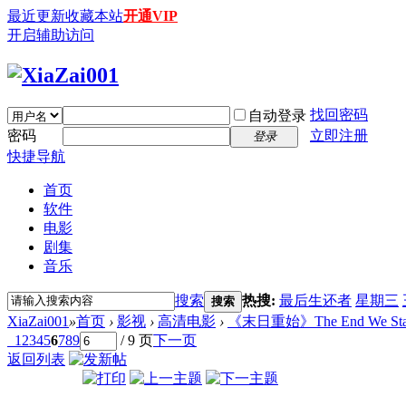
最近更新
收藏本站
开通VIP
开启辅助访问
找回密码
自动登录
密码
立即注册
登录
快捷导航
首页
软件
电影
剧集
音乐
搜索
热搜:
最后生还者
星期三
搜索
XiaZai001
»
首页
›
影视
›
高清电影
›
《末日重始》The End We Start F
1
2
3
4
5
6
7
8
9
/ 9 页
下一页
返回列表