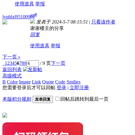
使用道具
举报
#
60
lyphlxl951009
发表于 2024-5-7 08:15:51
|
只看该作者
谢谢楼主的分享
回复
使用道具
举报
下一页 »
1
2
3
4
5
6
7
8
9
/ 9 页
下一页
返回列表
高级模式
B
Color
Image
Link
Quote
Code
Smilies
您需要登录后才可以回帖
登录
|
立即注册
本版积分规则
回帖后跳转到最后一页
发表回复