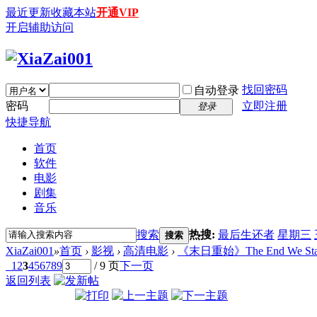
最近更新
收藏本站
开通VIP
开启辅助访问
找回密码
自动登录
密码
立即注册
登录
快捷导航
首页
软件
电影
剧集
音乐
搜索
热搜:
最后生还者
星期三
搜索
XiaZai001
»
首页
›
影视
›
高清电影
›
《末日重始》The End We Start F
1
2
3
4
5
6
7
8
9
/ 9 页
下一页
返回列表