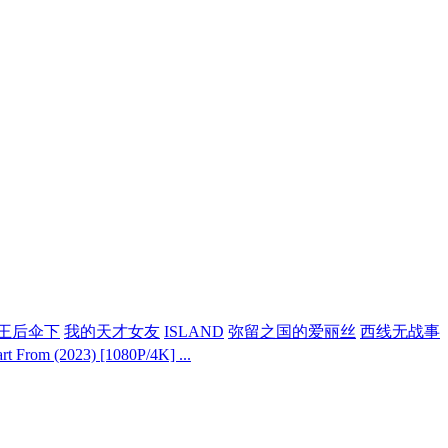
王后伞下
我的天才女友
ISLAND
弥留之国的爱丽丝
西线无战事
rom (2023) [1080P/4K] ...