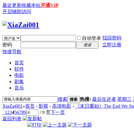
最近更新
收藏本站
开通VIP
开启辅助访问
找回密码
自动登录
密码
立即注册
登录
快捷导航
首页
软件
电影
剧集
音乐
搜索
热搜:
最后生还者
星期三
搜索
XiaZai001
»
首页
›
影视
›
高清电影
›
《末日重始》The End We Start F
1
2
3
4
5
6
7
8
9
/ 9 页
下一页
返回列表