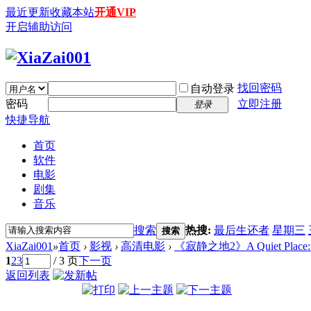
最近更新
收藏本站
开通VIP
开启辅助访问
找回密码
自动登录
密码
立即注册
登录
快捷导航
首页
软件
电影
剧集
音乐
搜索
热搜:
最后生还者
星期三
搜索
XiaZai001
»
首页
›
影视
›
高清电影
›
《寂静之地2》A Quiet Place: Part
1
2
3
/ 3 页
下一页
返回列表