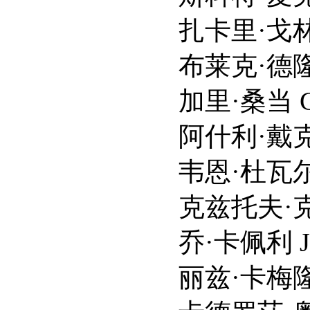
扎卡里·戈林格 Zacha
布莱克·德隆 Blak
加里·桑当 Gary 
阿什利·戴克 Ashl
韦恩·杜瓦尔 Wayn
克兹托夫·克里斯·马杜拉 K
乔·卡佩利 Joe Ca
丽兹·卡梅隆 Liz 