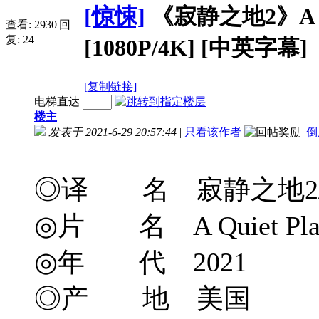
[惊悚]
《寂静之地2》A Quiet
查看:
2930
|
回
复:
24
[1080P/4K] [中英字幕]
[复制链接]
电梯直达
楼主
发表于 2021-6-29 20:57:44
|
只看该作者
|
倒
◎译 名 寂静之地2/噤界II(
◎片 名 A Quiet Place:
◎年 代 2021
◎产 地 美国