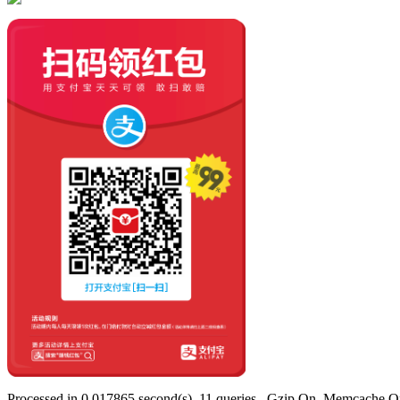
Processed in 0.017865 second(s), 11 queries , Gzip On, Memcache O