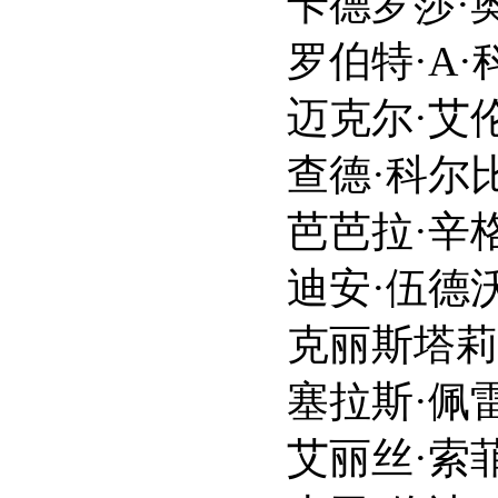
卡德罗莎·奥娜·卡罗尔 K
罗伯特·A·科尔迪科特 Ro
迈克尔·艾伦·科莱特 Mic
查德·科尔比 Chad
芭芭拉·辛格 Barba
迪安·伍德沃德 Dea
克丽斯塔莉丝·博尼拉 Cr
塞拉斯·佩雷拉-奥尔森 S
艾丽丝·索菲·马尔尤科娃 