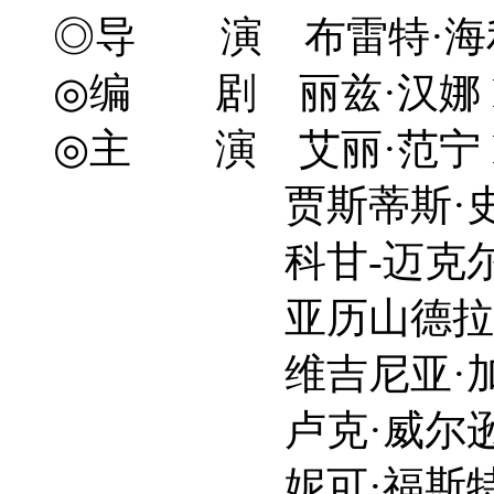
◎导 演 布雷特·海利 Br
◎编 剧 丽兹·汉娜 Liz Han
◎主 演 艾丽·范宁 Elle
贾斯蒂斯·史密斯 Jus
科甘-迈克尔·凯 Keeg
亚历山德拉·希普 Ale
维吉尼亚·加德纳 Virg
卢克·威尔逊 Luke
妮可·福斯特 Nicole