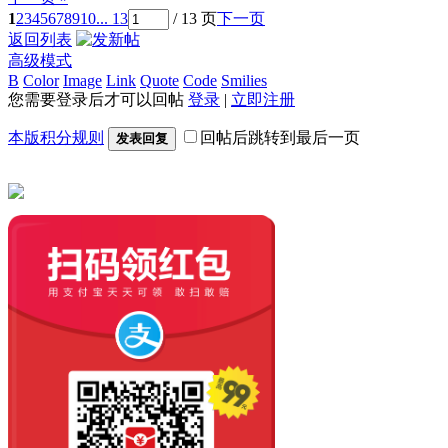
1
2
3
4
5
6
7
8
9
10
... 13
/ 13 页
下一页
返回列表
高级模式
B
Color
Image
Link
Quote
Code
Smilies
您需要登录后才可以回帖
登录
|
立即注册
本版积分规则
回帖后跳转到最后一页
发表回复