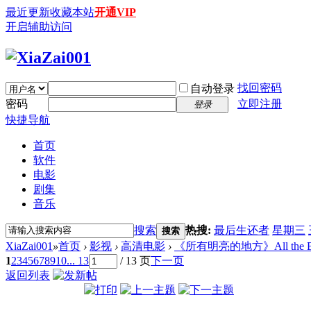
最近更新
收藏本站
开通VIP
开启辅助访问
找回密码
自动登录
密码
立即注册
登录
快捷导航
首页
软件
电影
剧集
音乐
搜索
热搜:
最后生还者
星期三
搜索
XiaZai001
»
首页
›
影视
›
高清电影
›
《所有明亮的地方》All the Bright 
1
2
3
4
5
6
7
8
9
10
... 13
/ 13 页
下一页
返回列表