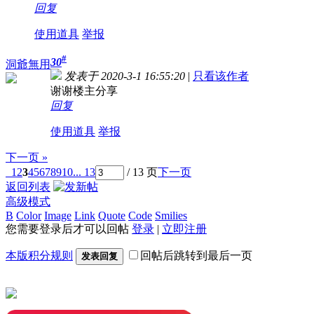
回复
使用道具
举报
#
30
洞爺無用
发表于 2020-3-1 16:55:20
|
只看该作者
谢谢楼主分享
回复
使用道具
举报
下一页 »
1
2
3
4
5
6
7
8
9
10
... 13
/ 13 页
下一页
返回列表
高级模式
B
Color
Image
Link
Quote
Code
Smilies
您需要登录后才可以回帖
登录
|
立即注册
本版积分规则
回帖后跳转到最后一页
发表回复