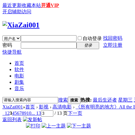
最近更新
收藏本站
开通VIP
开启辅助访问
找回密码
自动登录
密码
立即注册
登录
快捷导航
首页
软件
电影
剧集
音乐
搜索
热搜:
最后生还者
星期三
搜索
XiaZai001
»
首页
›
影视
›
高清电影
›
《所有明亮的地方》All the Bright 
1
2
3
4
5
6
7
8
9
10
... 13
/ 13 页
下一页
返回列表