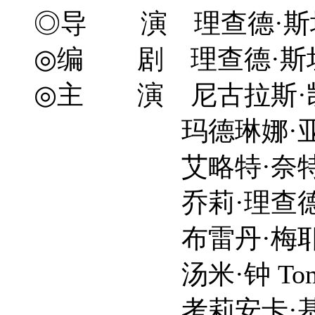
◎导 演 理查德·斯坦利 Ri
◎编 剧 理查德·斯坦利 Richar
◎主 演 尼古拉斯·凯奇 N
玛德琳娜·亚瑟 Madel
艾略特·奈特 Ellio
乔莉·理查德森 Joely
布雷丹·梅耶尔 Bren
汤米·钟 Tommy 
考莉安卡·基尔彻 Q'or