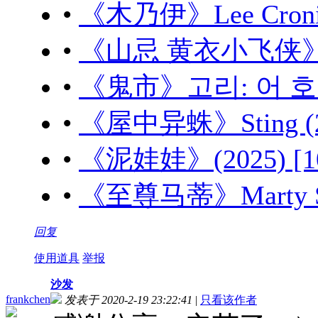
•
《木乃伊》Lee Cronin'
•
《山忌 黄衣小飞侠》山忌
•
《鬼市》고리: 어 호러 
•
《屋中异蛛》Sting (20
•
《泥娃娃》(2025) [1
•
《至尊马蒂》Marty Sup
回复
使用道具
举报
沙发
frankchen
发表于 2020-2-19 23:22:41
|
只看该作者