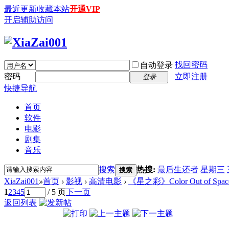
最近更新
收藏本站
开通VIP
开启辅助访问
找回密码
自动登录
密码
立即注册
登录
快捷导航
首页
软件
电影
剧集
音乐
搜索
热搜:
最后生还者
星期三
搜索
XiaZai001
»
首页
›
影视
›
高清电影
›
《星之彩》Color Out of Space (
1
2
3
4
5
/ 5 页
下一页
返回列表