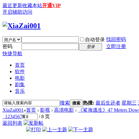
最近更新
收藏本站
开通VIP
开启辅助访问
找回密码
自动登录
密码
立即注册
登录
快捷导航
首页
软件
电影
剧集
音乐
搜索
热搜:
最后生还者
星期三
搜索
XiaZai001
»
首页
›
影视
›
高清电影
›
《鲨海逃生》47 Meters Down: Un
1
2
3
4
5
6
7
8
/ 8 页
返回列表