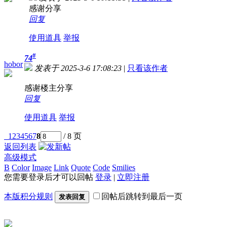
感谢分享
回复
使用道具
举报
#
74
hobor
发表于 2025-3-6 17:08:23
|
只看该作者
感谢楼主分享
回复
使用道具
举报
1
2
3
4
5
6
7
8
/ 8 页
返回列表
高级模式
B
Color
Image
Link
Quote
Code
Smilies
您需要登录后才可以回帖
登录
|
立即注册
本版积分规则
回帖后跳转到最后一页
发表回复