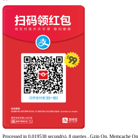
Processed in 0.019538 second(s), 8 queries , Gzip On, Memcache On