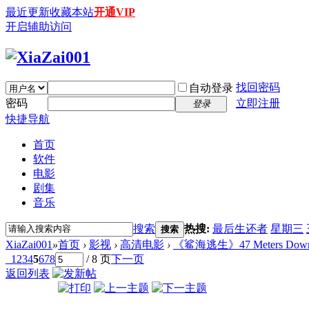
最近更新
收藏本站
开通VIP
开启辅助访问
找回密码
自动登录
密码
立即注册
登录
快捷导航
首页
软件
电影
剧集
音乐
搜索
热搜:
最后生还者
星期三
搜索
XiaZai001
»
首页
›
影视
›
高清电影
›
《鲨海逃生》47 Meters Down: Un
1
2
3
4
5
6
7
8
/ 8 页
下一页
返回列表