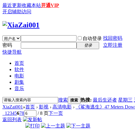
最近更新
收藏本站
开通VIP
开启辅助访问
找回密码
自动登录
密码
立即注册
登录
快捷导航
首页
软件
电影
剧集
音乐
搜索
热搜:
最后生还者
星期三
搜索
XiaZai001
»
首页
›
影视
›
高清电影
›
《鲨海逃生》47 Meters Down: Un
1
2
3
4
5
6
7
8
/ 8 页
下一页
返回列表