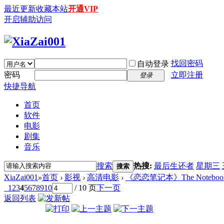
最近更新
收藏本站
开通VIP
开启辅助访问
找回密码
自动登录
密码
立即注册
登录
快捷导航
首页
软件
电影
剧集
音乐
搜索
热搜:
最后生还者
星期三
搜索
XiaZai001
»
首页
›
影视
›
高清电影
›
《恋恋笔记本》The Notebook (20
1
2
3
4
5
6
7
8
9
10
/ 10 页
下一页
返回列表