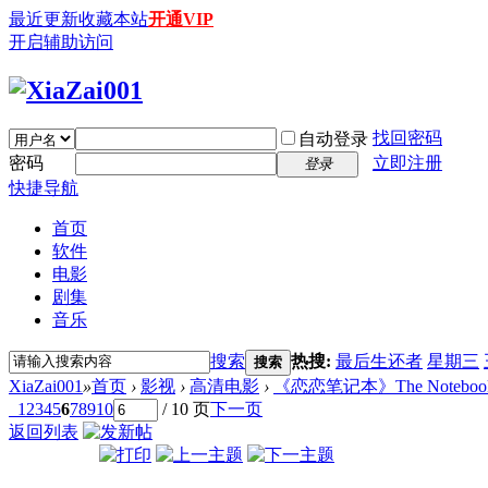
最近更新
收藏本站
开通VIP
开启辅助访问
找回密码
自动登录
密码
立即注册
登录
快捷导航
首页
软件
电影
剧集
音乐
搜索
热搜:
最后生还者
星期三
搜索
XiaZai001
»
首页
›
影视
›
高清电影
›
《恋恋笔记本》The Notebook (20
1
2
3
4
5
6
7
8
9
10
/ 10 页
下一页
返回列表