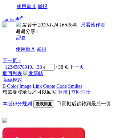
使用道具
举报
#
40
kanlou
发表于 2019-1-24 16:06:40
|
只看该作者
谢谢分享！
回复
使用道具
举报
下一页 »
1
2
3
4
5
6
7
8
9
10
... 38
/ 38 页
下一页
返回列表
高级模式
B
Color
Image
Link
Quote
Code
Smilies
您需要登录后才可以回帖
登录
|
立即注册
本版积分规则
回帖后跳转到最后一页
发表回复