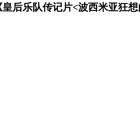
皇后乐队传记片<波西米亚狂想曲>》B