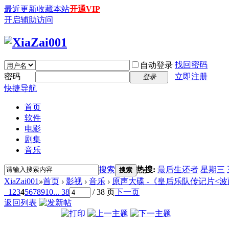
最近更新
收藏本站
开通VIP
开启辅助访问
找回密码
自动登录
密码
立即注册
登录
快捷导航
首页
软件
电影
剧集
音乐
搜索
热搜:
最后生还者
星期三
搜索
XiaZai001
»
首页
›
影视
›
音乐
›
原声大碟 -《皇后乐队传记片<波西米
1
2
3
4
5
6
7
8
9
10
... 38
/ 38 页
下一页
返回列表