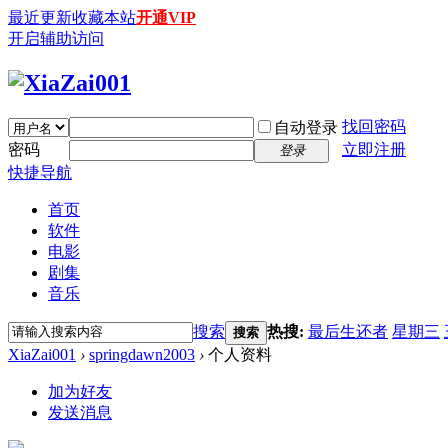
最近更新
收藏本站
开通VIP
开启辅助访问
找回密码
自动登录
密码
立即注册
登录
快捷导航
首页
软件
电影
剧集
音乐
搜索
热搜:
最后生还者
星期三
搜索
XiaZai001
›
springdawn2003
›
个人资料
加为好友
发送消息