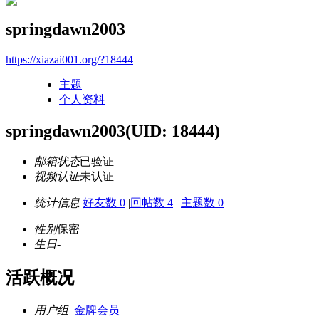
springdawn2003
https://xiazai001.org/?18444
主题
个人资料
springdawn2003
(UID: 18444)
邮箱状态
已验证
视频认证
未认证
统计信息
好友数 0
|
回帖数 4
|
主题数 0
性别
保密
生日
-
活跃概况
用户组
金牌会员