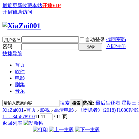
最近更新
收藏本站
开通VIP
开启辅助访问
找回密码
自动登录
密码
立即注册
登录
快捷导航
首页
软件
电影
剧集
音乐
搜索
热搜:
最后生还者
星期三
搜索
XiaZai001
»
首页
›
影视
›
高清电影
›
《吻隐者》(2018) [1080P/4
1 ...
3
4
5
6
7
8
9
10
11
/ 11 页
返回列表