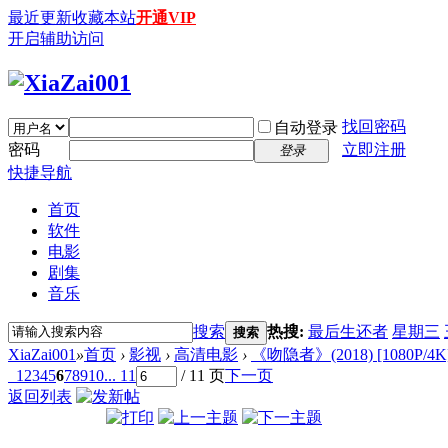
最近更新
收藏本站
开通VIP
开启辅助访问
找回密码
自动登录
密码
立即注册
登录
快捷导航
首页
软件
电影
剧集
音乐
搜索
热搜:
最后生还者
星期三
搜索
XiaZai001
»
首页
›
影视
›
高清电影
›
《吻隐者》(2018) [1080P/4
1
2
3
4
5
6
7
8
9
10
... 11
/ 11 页
下一页
返回列表