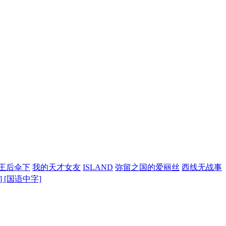
王后伞下
我的天才女友
ISLAND
弥留之国的爱丽丝
西线无战事
K] [国语中字]