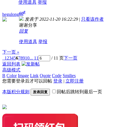
使用道具
举报
#
60
hegulong
发表于 2022-11-20 16:22:29
|
只看该作者
谢谢分享
回复
使用道具
举报
下一页 »
1
2
3
4
5
6
7
8
9
10
... 11
/ 11 页
下一页
返回列表
高级模式
B
Color
Image
Link
Quote
Code
Smilies
您需要登录后才可以回帖
登录
|
立即注册
本版积分规则
回帖后跳转到最后一页
发表回复