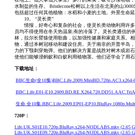
水制盐的生存。 Bristlecone松树以上生活在北美的
包括超过任何其他植物：水稻和小麦的土地。外景生命延
10。 “灵长类”
情报，好奇心和复杂的社会，使灵长类动物利用许多不
员均不得使用在冬天热温泉;有的冷落了。灵长类通信的
林，拉尔长臂猿使用歌曲，以加强性健康和家庭关系。相
物，通过本树冠移动和建设住房。关于南非的开普半岛，
力的下颚刺穿炮弹。他们的解决方案是战胜对树木或岩石，
使他们能够浸蚂蚁和白蚁利用植物茎。他们还学会了用石
下载地址：
BBC生命(全10集)BBC.Life.2009.MiniBD.720p.AC3.x264-Cn
BBC.Life.E01-E10.2009.BD.RE.X264.720.DD51.AAC.TriAud
生命.全10集.BBC.Life.2009.EP01-EP10.BluRay.1080p.MultiA
720P：
Life.UK.S01E10.720p.BluRay.x264-NODLABS.mkv (2.65 
Life.UK.S01E09.720p.BluRay.x264-NODLABS.mkv (2.65 