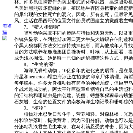
林。许多昆虫携带作为防卫形式的化学武器。高速摄影机显
当美洲黑熊破坏蜜蜂的巢，殖民地生存随身携带的蜂蜜新
的巢出现的女性死亡的洞穴。因此，所有会死，但最常见的最强
风。生活在墨西哥的位置文件船员试图建立的觉醒君主蝴
海盗
7。 “猎人和猎物”
猫
哺乳动物采取不同的策略与猎物和逃避天敌。以及重新
作镜头显示，在阿拉斯加河口更大牛头犬蝙蝠在伯利兹和
个黑人狼群阿尔法女性保持戒掉她崽，而其他成年人寻找
目的方法喂养花鹿鹿集团是挫折时，叶猴，从上面看，提
成为浅水搁浅。她是唯一已知的虎鲸捕猎这种方式，但她
8。 “生物的深”
海洋无脊椎动物，10亿多年的进化史的后裔，是在最
海星和nemertean蠕虫海冰正在拍摄的印章尸体清
每年脱毛。许多无脊椎动物有简单的神经系统，但巨型乌
个战术是成功的。阿太平洋巨型章鱼牺牲自己的生活照料她
的活结构和珊瑚虫是由创建。瓷蟹，螃蟹和猩猩拳击螃蟹
石灰岩。生命的位置文件的南极海洋生物记录和珊瑚礁的
9。 “植物”
植物对水忍受日常斗争，营养和轻。对森林楼，光恐慌
分和陷阱落叶，提供营养，因为它们分解。动物也可以是食
分泌粘乳液君主毛虫本身。在马利筋忍受的冲击，因为大多数植
在地上。仙人掌仙人掌生产多汁的果实，吸引沙漠动物，