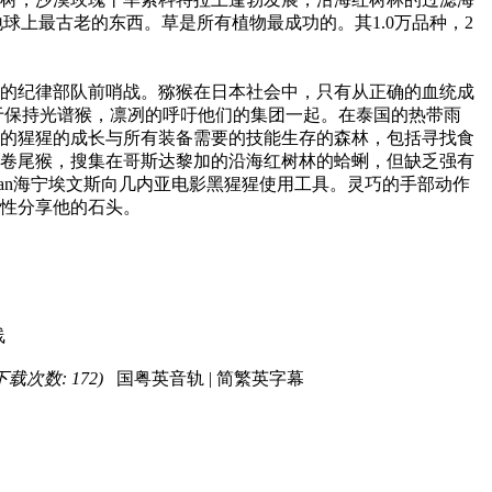
成为地球上最古老的东西。草是所有植物最成功的。其1.0万品种，2
的纪律部队前哨战。猕猴在日本社会中，只有从正确的血统成
于保持光谱猴，凛冽的呼吁他们的集团一起。在泰国的热带雨
的猩猩的成长与所有装备需要的技能生存的森林，包括寻找食
卷尾猴，搜集在哥斯达黎加的沿海红树林的蛤蜊，但缺乏强有
man海宁埃文斯向几内亚电影黑猩猩使用工具。灵巧的手部动作
性分享他的石头。
线
, 下载次数: 172)
国粤英音轨 | 简繁英字幕