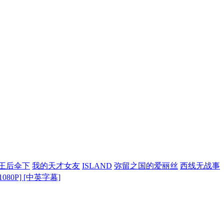
王后伞下
我的天才女友
ISLAND
弥留之国的爱丽丝
西线无战事
P/1080P] [中英字幕]