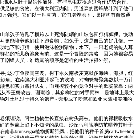
酸发射沸水从肚子腐蚀性液体。有些昆虫获得通过合作优势合作。
供足够的食物。在澳大利亚内陆，男道森的蜜蜂战斗到了他们
.000万强烈。它们以一种真菌，它们培养地下，巢结构有自然通
山羊孩子逃跑了横跨以上死海陡峭的山坡包围狩猎狐狸。慢动
斗更能培养他们往下跑食物，如兔子，这是自己的好几倍。一
功地下和打猎，使用泡沫检测猎物，水下。一只老虎的掩人耳
群岛的托儿所池象海豹。这是一个冒险的策略，因为她很容易
闭了剧组人员，谁透露的顺序是怎样的生活拍摄外景。
寻找沙丁鱼夜间空袭。树下永久南极麦克默多海峡，海胆，红
一样触角。在南澳大利亚州起飞的浅滩，对蜘蛛蟹聚集数以十万计
颜色和实力赢得队友，而规模较小的竞争对手的欺骗依靠：两
，隶属从帝王蟹攻击。珊瑚礁，其多样性的对手雨林，是地球上最大
对土地过于持久的遗产 - 壳形成了粉笔和欧亚大陆和美洲的
卷须缠绕。附生植物生长直接在树头高枝。他们的裸根吸收水
闭他们的翻盖上留下不知情的昆虫。沙丘马利筋地防范喂养其叶子
vigia植物折断强风，把他们的种子首脑cartwheeling
树，沙漠玫瑰干旱索科特拉上蓬勃发展，沿海红树林的过滤海