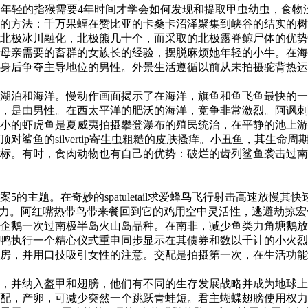
一个年轻的指猴需要4年时间才学会如何发现和提取甲虫幼虫，食
的方法：千万果蝠在赞比亚的卡桑卡沼泽聚集到峡谷的结实的树
极冰川融化，北极熊几十个，而采取的北极露脊鲸尸体的优势。提
母亲需要的畜群的女族长的经验，摆脱麻烦她年轻的小牛。在海
身后争夺主导地位的男性。外景生活遵循以前从未拍摄驼背热运
泊和海洋。慢动作画面揭示了在海洋，旗鱼和鱼飞鱼最快的一
是由男性。在西太平洋的肥沃的海洋，竞争非常激烈。阿讽刺fri
小的虾虎鱼是夏威夷拍摄攀登瀑布的殖民统治，在平静的池上游
对鲨鱼的silvertip寄生虫粗糙的皮肤搔痒。小丑鱼，其生
标。有时，食肉动物也有自己的优势：破烂的齿列鲨鱼袭击过南
主题。在奇妙的spatuletail求爱蜂鸟飞行射击高速放慢
小的努力。阿红嘴热带鸟带来餐回到它的鸡用空中灵活性，逃避劫掠宏伟f
企鹅一次过南极半岛火山岛品种。在南非，减少鱼类力角塘鹅放
执行一个精心仪式重申同步显示在其债券和数以千计的小火烈鸟行
房，并用口技吸引女性的注意。交配是拍摄第一次，在生活功能
并纳入盔甲和翅膀，他们有不同的生存发展战略并成为地球上
配，产卵，可减少突然一个跳跃青蛙短。君主蝴蝶翅膀使用权力