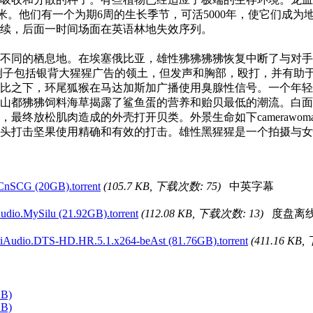
山3000米。他们有一个为期6周的生长季节，可活5000年，使它们
续，后面一时间场面在英语林地失效序列。
同的栖息地。在埃塞俄比亚，雄性狒狒狒狒恢复中断了与对手
例子包括银背大猩猩广告的领土，但发声和胸部，殴打，并有助
比之下，环尾狐猴在马达加斯加广播使用臭腺性信号。一个年轻
山都狒狒饲料海草揭露了鲨鱼蛋的营养和贻贝最低的潮流。白面
最终放松肌肉造成的外壳打开贝类。外景生命如下camerawo
头打击坚果使用精确和有效的打击。雄性黑猩猩是一个拍摄与女
SCG (20GB).torrent
(105.7 KB, 下载次数: 75)
中英字幕
io.MySilu (21.92GB).torrent
(112.08 KB, 下载次数: 13)
度盘离
udio.DTS-HD.HR.5.1.x264-beAst (81.76GB).torrent
(411.16 KB
GB)
GB)