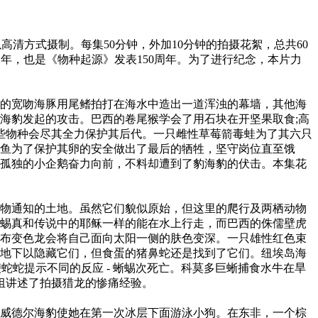
高清方式摄制。每集50分钟，外加10分钟的拍摄花絮，总共60
周年，也是《物种起源》发表150周年。为了进行纪念，本片力
的宽吻海豚用尾鳍拍打在海水中造出一道浑浊的幕墙，其他海
海豹发起的攻击。巴西的卷尾猴学会了用石块在开坚果取食;高
一些物种会尽其全力保护其后代。一只雌性草莓箭毒蛙为了其六只
鱼为了保护其卵的安全做出了最后的牺牲，坚守岗位直至饿
孤独的小企鹅奋力向前，不料却遭到了豹海豹的伏击。本集花
物通知的土地。虽然它们貌似原始，但这里的爬行及两栖动物
蜴真和传说中的耶稣一样的能在水上行走，而巴西的侏儒壁虎
布变色龙会将自己面向太阳一侧的肤色变深。一只雄性红色束
地下以隐藏它们，但食蛋的猪鼻蛇还是找到了它们。纽埃岛海
蛇蛇提示不同的反应 - 蜥蜴次死亡。科莫多巨蜥捕食水牛在旱
组讲述了拍摄猎龙的惨痛经验。
威德尔海豹使她在第一次冰层下面游泳小狗。在东非，一个棕