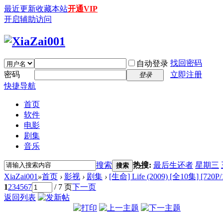
最近更新
收藏本站
开通VIP
开启辅助访问
找回密码
自动登录
密码
立即注册
登录
快捷导航
首页
软件
电影
剧集
音乐
搜索
热搜:
最后生还者
星期三
搜索
XiaZai001
»
首页
›
影视
›
剧集
›
[生命] Life (2009) [全10集] [720
1
2
3
4
5
6
7
/ 7 页
下一页
返回列表