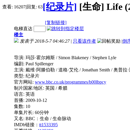
[纪录片]
[生命] Life 
查看:
16207
|
回复:
63
[复制链接]
电梯直达
楼主
发表于 2018-5-7 04:46:27
|
只看该作者
|
倒
导演: 玛莎·霍尔姆斯 / Simon Blakeney / Stephen Lyle
编剧: Paul Spillenger
主演: 戴维·阿滕伯勒 / 道格·艾伦 / Jonathan Smith / 奥普
类型: 纪录片
官方网站:
www.bbc.co.uk/programmes/b00lbpcy
制片国家/地区: 英国 / 希腊
语言: 英语
首播: 2009-10-12
集数: 10
单集片长: 60分钟
又名: BBC：生命 / 生命脉动
IMDb链接：
tt1533395