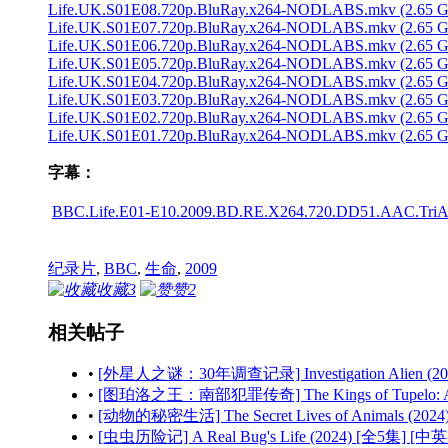
Life.UK.S01E08.720p.BluRay.x264-NODLABS.mkv (2.65 
Life.UK.S01E07.720p.BluRay.x264-NODLABS.mkv (2.65 
Life.UK.S01E06.720p.BluRay.x264-NODLABS.mkv (2.65 
Life.UK.S01E05.720p.BluRay.x264-NODLABS.mkv (2.65 
Life.UK.S01E04.720p.BluRay.x264-NODLABS.mkv (2.65 
Life.UK.S01E03.720p.BluRay.x264-NODLABS.mkv (2.65 
Life.UK.S01E02.720p.BluRay.x264-NODLABS.mkv (2.65 
Life.UK.S01E01.720p.BluRay.x264-NODLABS.mkv (2.65 
字幕：
BBC.Life.E01-E10.2009.BD.RE.X264.720.DD51.AAC.Tri
纪录片
,
BBC
,
生命
,
2009
收藏
3
赞
2
相关帖子
•
[外星人之谜：30年调查记录] Investigation Alien (2
•
[图珀洛之王：南部犯罪传奇] The Kings of Tupelo: A So
•
[动物的秘密生活] The Secret Lives of Animals (20
•
[虫虫历险记] A Real Bug's Life (2024) [全5集] [