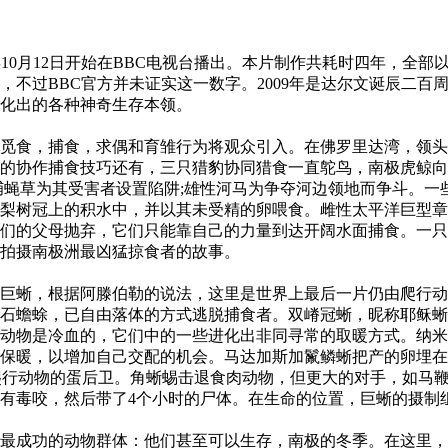
0月12日开始在BBC电视台播出。本片制作共耗时四年，全部以
不过BBC官方并未证实这一数字。2009年是达尔文诞辰二百
化出的各种神奇生存本领。
食，捕食，求偶和育雏行为将观众引入。在佛罗里达湾，领头
的协作捕食技巧还有，三只猎豹协同猎食一直鸵鸟，南极虎鲸向
捕蝇草为其受害者设置陷阱;雄性河马为争夺河边领地而争斗。
梨树冠上的积水中，并以其未受精的卵喂食。雌性太平洋巨型章
们的父母抛弃，它们只能靠自己的力量到达开阔水面捕食。一只
拍摄南极洲最凶猛掠食者的故事。
蜥，根据阿滕伯勒的说法，这里是世界上最后一片仍由爬行动
石蟾蜍，已自由落体的方式逃脱捕食者。双嵴冠蜥，昵称耶稣蜥
动物是冷血的，它们中的一些进化出非同寻常的取暖方式。纳米
保暖，以增加自己交配的机会。马达加斯加鬣鳞蜥把产的卵埋在
其他爬行动物的蛋后卫。角蜥蜴击退食肉动物，但更大的对手，如马鞭
有毒咬，然后带了4个小时的尸体。在生命的位置，巨蜥的摄制
成功的动物群体：他们甚至可以生存，南极的冬季。在这里，