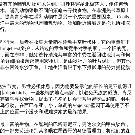
物没有其他哺乳动物可以达到。驯鹿将穿越北极苔原，使任何动
木。哺乳动物采取不同的策略来寻找食物。在非洲热带草原上
高青少年在哺乳动物中是另一个成功的重要因素。 Coatis
洋中最大的动物也是哺乳动物。汤加附近海域既是托儿所和驼
行。
些行为。后者在收集大量躺在浮动手掌叶状体，它的重量汇下
ngehead辩护，从路过的章鱼和竞争对手的家，一个旧的壳。
，而在东非，触须选择清洗其丰富的牛粪在返回驻地河马和饲
命周期的详细拍摄亲密使用宏相机，是由秋牡丹的叶片保护，但其他
非被困浅水沙丁鱼。上地生活着眼于水下摄影师的努力捕捉旗
其快速翼节奏。男性必须休息，因为需要显示他的细长的尾羽能源几
rigatebirds。一些极端的地点燕窝，以避免天敌的威胁。肯尼
弃雏鸟寻找食物，提出了抓举的机会非常容易吃白鹈鹕。羽毛
动。在西巴布亚，小，单调的Vogelkop蓝园丁鸟使用了不
上的位置一个漫长和艰难探索的最终结果。
最丰富的生物。在智利的巴塔哥尼亚，男达尔文的甲虫锁角，
的一部史诗迁移到其冬眠在墨西哥的马德雷理由，将他们的森