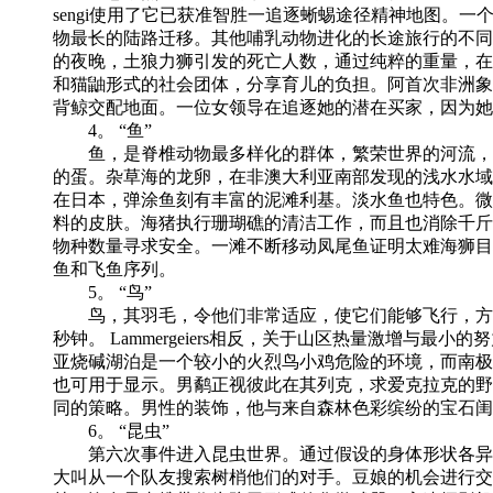
sengi使用了它已获准智胜一追逐蜥蜴途径精神地图。
物最长的陆路迁移。其他哺乳动物进化的长途旅行的不同
的夜晚，土狼力狮引发的死亡人数，通过纯粹的重量，在北
和猫鼬形式的社会团体，分享育儿的负担。阿首次非洲象
背鲸交配地面。一位女领导在追逐她的潜在买家，因为她
4。 “鱼”
鱼，是脊椎动物最多样化的群体，繁荣世界的河流，湖
的蛋。杂草海的龙卵，在非澳大利亚南部发现的浅水水域，
在日本，弹涂鱼刻有丰富的泥滩利基。淡水鱼也特色。微
料的皮肤。海猪执行珊瑚礁的清洁工作，而且也消除千斤顶
物种数量寻求安全。一滩不断移动凤尾鱼证明太难海狮目
鱼和飞鱼序列。
5。 “鸟”
鸟，其羽毛，令他们非常适应，使它们能够飞行，方案5的
秒钟。 Lammergeiers相反，关于山区热量激增与最
亚烧碱湖泊是一个较小的火烈鸟小鸡危险的环境，而南极
也可用于显示。男鹬正视彼此在其列克，求爱克拉克的野鸭
同的策略。男性的装饰，他与来自森林色彩缤纷的宝石闺
6。 “昆虫”
第六次事件进入昆虫世界。通过假设的身体形状各异，
大叫从一个队友搜索树梢他们的对手。豆娘的机会进行交