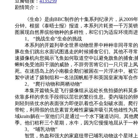
豆瓣链接：
4135259
剧情简介：
《生命》是由BBC制作的十集系列纪录片，从2009年1
分钟。根据《泰晤士报》报道，本系列片耗资一千万英镑，
图展现自然界缤纷物种的多样性，和它们为适应环境而进
1。 “挑战生命”生命的挑战
本系列的开篇列举全世界动物世界中种种非同寻常的觅
豚在鱼们跳出水面试图逃走的时候捕食它们。其他不寻常
速摄像机向您揭示飞鱼如何取道空中以避免旗鱼的捕食;
蝌蚪免受池田干涸的威胁，不辞劳苦将它们一只只背上凤
死。在迷惑岛上的小南极企鹅们被困在一片浮冰中。被它
絮中讲述了摄制组和一名法国帆船手和英国皇家海军合作
2。 “爬行动物和两栖动物”
本集开篇镜头是飞行摄像组从远处长焦拍摄的科莫多巨
依靠多样的求生手段得以茁壮的繁衍生息。委内瑞拉的卵
则轻到依仗水的表面张力即使趴着也不会划破水面。爬行
带蛇，利用假的信息素冒充雌性蒙骗并吸引其他雄性为其
域kraits躺在一室他们只是通过一个水下隧道访问。
季。他们秸秆三个星期，水牛，因为它慢慢地屈从于一种
3。 “哺乳动物”
智慧，热血和强大的家庭纽带已哺乳动物这个星球上最