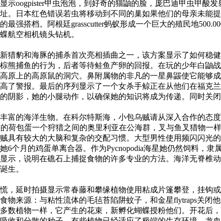
示oogpister甲虫泡泡，到好奇的猫鼬的脸，庞巴迪甲虫甲
址。日本红色错误若虫将移动到不同的巢如果他们的母亲未能提
搭档。阿根廷grasscutter蚂蚁形成一个巨大的殖民地500
蝶航空相机镜头钻机。
猎豹和海豚的捕杀首次亮相插曲之一，该方案显示了如何稳健
棕熊捕鱼的行为，后者等待鲑鱼产卵的回报。在玩的少年白鼬战
高原上的高原鼠的洞穴。鼻附属物的非凡的一星鼻鼹使它能够成
高了警报。最后的序列显示了一个女杀手鲸正在从他们在福克兰
的阴影，她的小腿动作，以确保她的知识将成为传递。同时关
丰富的海洋生物。在科尔特斯海，小包乌贼请从深入合作的态度
理。海蜇的荷包蛋一个狩猎之间的奥里利亚在公海群，叉与鱼叉猎物
贼具有较大的大脑和复杂的交配习惯。大型男性使用频闪闪光的
6个月的鸡蛋单离合器。作为Pycnopodia海星她仍然饲料
显示，说明在礁石上捕捉食物的许多专业的方法。海洋无脊椎动物
诞生。
，延时拍摄显示常春藤和攀缘植物使用粘成片篷攀登，挂钩或
物来源：与粘性流体的毛毡苔陷阱蚊子，和金星flytraps关
物一样，它产生的花束，新孵化蝴蝶授粉他们。开花后，在南非bruns
吸收和分散的种子。有些植物已经适应了极端的生存环境。龙血