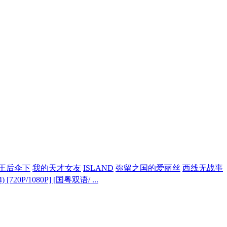
王后伞下
我的天才女友
ISLAND
弥留之国的爱丽丝
西线无战事
20P/1080P] [国粤双语/ ...