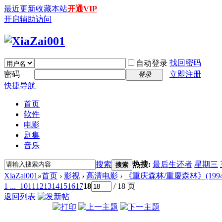
最近更新
收藏本站
开通VIP
开启辅助访问
找回密码
自动登录
密码
立即注册
登录
快捷导航
首页
软件
电影
剧集
音乐
搜索
热搜:
最后生还者
星期三
搜索
XiaZai001
»
首页
›
影视
›
高清电影
›
《重庆森林/重慶森林》(1994) [7
1 ...
10
11
12
13
14
15
16
17
18
/ 18 页
返回列表