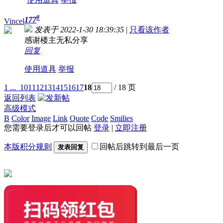
#
177
Vincel
发表于 2022-1-30 18:39:35
|
只看该作者
感谢楼主无私分享
回复
使用道具
举报
1 ...
10
11
12
13
14
15
16
17
18
/ 18 页
返回列表
高级模式
B
Color
Image
Link
Quote
Code
Smilies
您需要登录后才可以回帖
登录
|
立即注册
本版积分规则
回帖后跳转到最后一页
发表回复