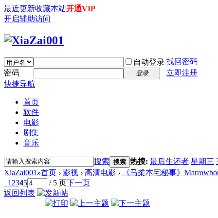
最近更新
收藏本站
开通VIP
开启辅助访问
找回密码
自动登录
密码
立即注册
登录
快捷导航
首页
软件
电影
剧集
音乐
搜索
热搜:
最后生还者
星期三
搜索
XiaZai001
»
首页
›
影视
›
高清电影
›
《马柔本宅秘事》Marrowbone (201
1
2
3
4
5
/ 5 页
下一页
返回列表