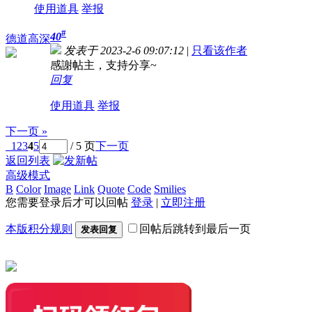
使用道具
举报
#
40
德道高深
发表于 2023-2-6 09:07:12
|
只看该作者
感謝帖主，支持分享~
回复
使用道具
举报
下一页 »
1
2
3
4
5
/ 5 页
下一页
返回列表
高级模式
B
Color
Image
Link
Quote
Code
Smilies
您需要登录后才可以回帖
登录
|
立即注册
本版积分规则
回帖后跳转到最后一页
发表回复