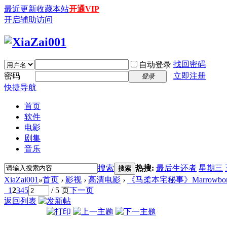
最近更新
收藏本站
开通VIP
开启辅助访问
找回密码
自动登录
密码
立即注册
登录
快捷导航
首页
软件
电影
剧集
音乐
搜索
热搜:
最后生还者
星期三
搜索
XiaZai001
»
首页
›
影视
›
高清电影
›
《马柔本宅秘事》Marrowbone (201
1
2
3
4
5
/ 5 页
下一页
返回列表