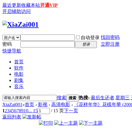
最近更新
收藏本站
开通VIP
开启辅助访问
找回密码
自动登录
密码
立即注册
登录
快捷导航
首页
软件
电影
剧集
音乐
搜索
热搜:
最后生还者
星期三
搜索
XiaZai001
»
首页
›
影视
›
高清电影
›
《花样年华》花樣年華 (2000) [7
1
2
3
4
5
6
7
8
9
10
... 15
/ 15 页
下一页
返回列表