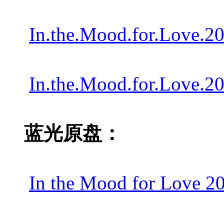
In.the.Mood.for.Love.
In.the.Mood.for.Love.
蓝光原盘：
In the Mood for Love