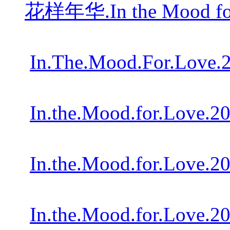
花样年华.In the Mood for
In.The.Mood.For.Love.
In.the.Mood.for.Love.
In.the.Mood.for.Love.
In.the.Mood.for.Love.2