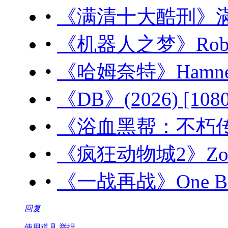
•
《满清十大酷刑》滿清十
•
《机器人之梦》Robot D
•
《哈姆奈特》Hamnet (
•
《DB》(2026) [10
•
《浴血黑帮：不朽传奇》Peak
•
《疯狂动物城2》Zootop
•
《一战再战》One Battle
回复
使用道具
举报