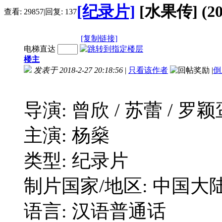
[纪录片]
[水果传] (20
查看:
29857
|
回复:
137
[复制链接]
电梯直达
楼主
发表于 2018-2-27 20:18:56
|
只看该作者
|
倒
导演: 曾欣 / 苏蕾 / 罗颖
主演: 杨燊
类型: 纪录片
制片国家/地区: 中国大
语言: 汉语普通话