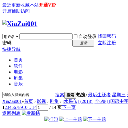
最近更新
收藏本站
开通VIP
开启辅助访问
找回密码
自动登录
密码
立即注册
登录
快捷导航
首页
软件
电影
剧集
音乐
搜索
热搜:
最后生还者
星期三
搜索
XiaZai001
»
首页
›
影视
›
剧集
›
[水果传] (2018) [全6集] [国语中字]
1
2
3
4
5
6
7
8
9
10
... 14
/ 14 页
下一页
返回列表