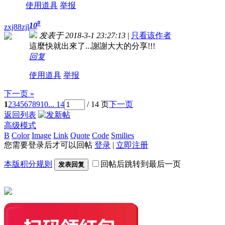
使用道具
举报
#
10
zxj88zjl
发表于 2018-3-1 23:27:13
|
只看该作者
這麼快就出來了...謝謝大大的分享!!!
回复
使用道具
举报
下一页 »
1
2
3
4
5
6
7
8
9
10
... 14
/ 14 页
下一页
返回列表
高级模式
B
Color
Image
Link
Quote
Code
Smilies
您需要登录后才可以回帖
登录
|
立即注册
本版积分规则
回帖后跳转到最后一页
发表回复