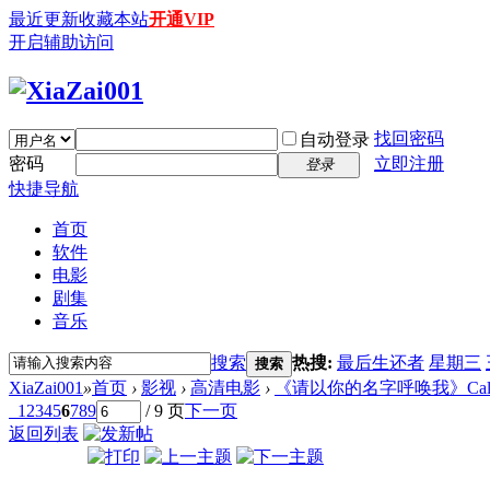
最近更新
收藏本站
开通VIP
开启辅助访问
找回密码
自动登录
密码
立即注册
登录
快捷导航
首页
软件
电影
剧集
音乐
搜索
热搜:
最后生还者
星期三
搜索
XiaZai001
»
首页
›
影视
›
高清电影
›
《请以你的名字呼唤我》Call Me by 
1
2
3
4
5
6
7
8
9
/ 9 页
下一页
返回列表