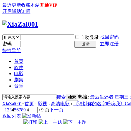
最近更新
收藏本站
开通VIP
开启辅助访问
找回密码
自动登录
密码
立即注册
登录
快捷导航
首页
软件
电影
剧集
音乐
搜索
热搜:
最后生还者
星期三
搜索
XiaZai001
»
首页
›
影视
›
高清电影
›
《请以你的名字呼唤我》Call Me by 
1
2
3
4
5
6
7
8
9
/ 9 页
下一页
返回列表