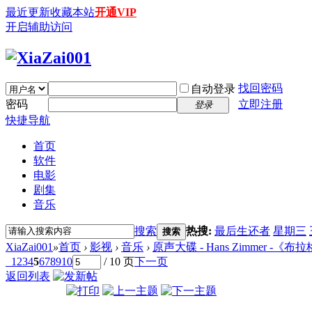
最近更新
收藏本站
开通VIP
开启辅助访问
找回密码
自动登录
密码
立即注册
登录
快捷导航
首页
软件
电影
剧集
音乐
搜索
热搜:
最后生还者
星期三
搜索
XiaZai001
»
首页
›
影视
›
音乐
›
原声大碟 - Hans Zimmer -《布拉格现场
1
2
3
4
5
6
7
8
9
10
/ 10 页
下一页
返回列表