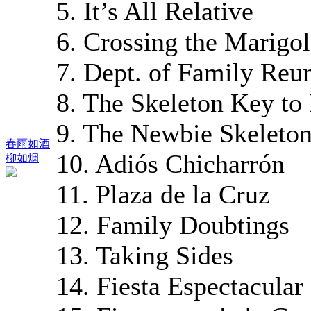
5. It’s All Relative
6. Crossing the Marigo
7. Dept. of Family Reu
8. The Skeleton Key to
9. The Newbie Skeleto
春雨如酒
10. Adiós Chicharrón
柳如烟
11. Plaza de la Cruz
12. Family Doubtings
13. Taking Sides
14. Fiesta Espectacular