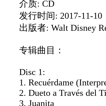
介质: CD
发行时间: 2017-11-10
出版者: Walt Disney Re
专辑曲目：
Disc 1:
1. Recuérdame (Interpr
2. Dueto a Través del 
3. Juanita