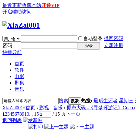
最近更新
收藏本站
开通VIP
开启辅助访问
找回密码
自动登录
密码
立即注册
登录
快捷导航
首页
软件
电影
剧集
音乐
搜索
热搜:
最后生还者
星期三
搜索
XiaZai001
»
首页
›
影视
›
音乐
›
原声大碟 -《寻梦环游记》Coco (Origina
1
2
3
4
5
6
7
8
9
10
... 15
/ 15 页
下一页
返回列表