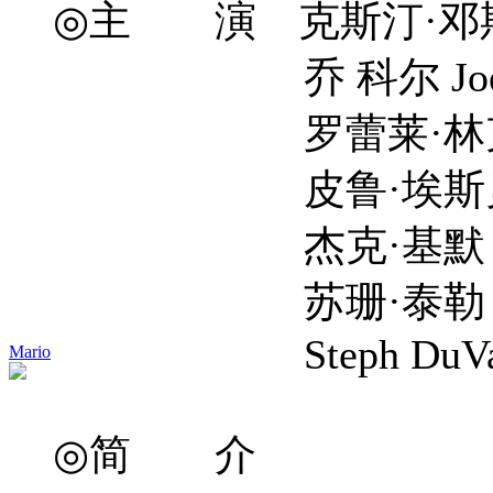
◎主 演 克斯汀·邓斯特 Ki
乔 科尔 Joe C
罗蕾莱·林克莱特 Lore
皮鲁·埃斯贝克 Pil
杰克·基默 Jack 
苏珊·泰勒 Susan 
Steph DuVal
Mario
◎简 介