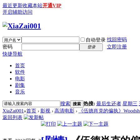
最近更新
收藏本站
开通VIP
开启辅助访问
找回密码
自动登录
密码
立即注册
登录
快捷导航
首页
软件
电影
剧集
音乐
搜索
热搜:
最后生还者
星期三
搜索
XiaZai001
»
首页
›
影视
›
高清电影
›
《伍德肖克的偏执》Woodshock (
返回列表