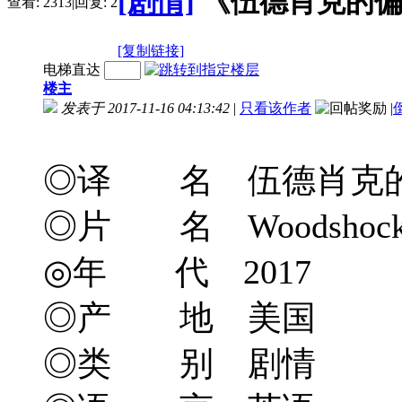
[剧情]
《伍德肖克的偏执》Wo
查看:
2313
|
回复:
2
[复制链接]
电梯直达
楼主
发表于 2017-11-16 04:13:42
|
只看该作者
|
◎译 名 伍德肖克
◎片 名 Woodshoc
◎年 代 2017
◎产 地 美国
◎类 别 剧情