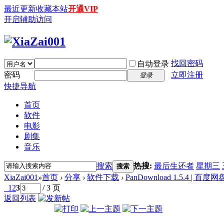
最近更新
收藏本站
开通VIP
开启辅助访问
找回密码
自动登录
密码
立即注册
登录
快捷导航
首页
软件
电影
剧集
音乐
搜索
热搜:
最后生还者
星期三
搜索
XiaZai001
»
首页
›
分享
›
软件下载
›
PanDownload 1.5.4 | 百度
1
2
3
/ 3 页
返回列表