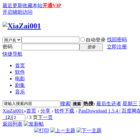
最近更新
收藏本站
开通VIP
开启辅助访问
找回密码
自动登录
密码
立即注册
登录
快捷导航
首页
软件
电影
剧集
音乐
搜索
热搜:
最后生还者
星期三
搜索
XiaZai001
»
首页
›
分享
›
软件下载
›
PanDownload 1.5.4 | 百度
1
2
3
/ 3 页
下一页
返回列表