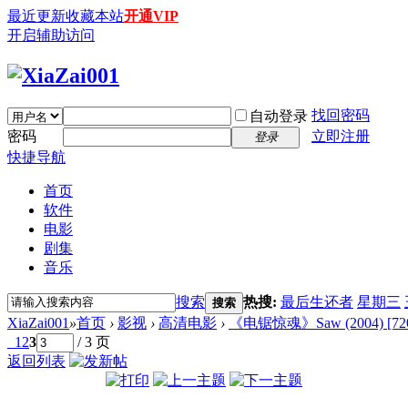
最近更新
收藏本站
开通VIP
开启辅助访问
找回密码
自动登录
密码
立即注册
登录
快捷导航
首页
软件
电影
剧集
音乐
搜索
热搜:
最后生还者
星期三
搜索
XiaZai001
»
首页
›
影视
›
高清电影
›
《电锯惊魂》Saw (2004) [72
1
2
3
/ 3 页
返回列表