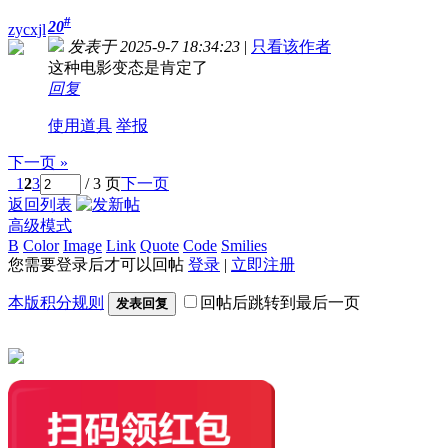
#
20
zycxjl
发表于 2025-9-7 18:34:23
|
只看该作者
这种电影变态是肯定了
回复
使用道具
举报
下一页 »
1
2
3
/ 3 页
下一页
返回列表
高级模式
B
Color
Image
Link
Quote
Code
Smilies
您需要登录后才可以回帖
登录
|
立即注册
本版积分规则
回帖后跳转到最后一页
发表回复