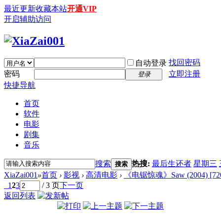
最近更新
收藏本站
开通VIP
开启辅助访问
找回密码
自动登录
密码
立即注册
登录
快捷导航
首页
软件
电影
剧集
音乐
搜索
热搜:
最后生还者
星期三
搜索
XiaZai001
»
首页
›
影视
›
高清电影
›
《电锯惊魂》Saw (2004) [72
1
2
3
/ 3 页
下一页
返回列表