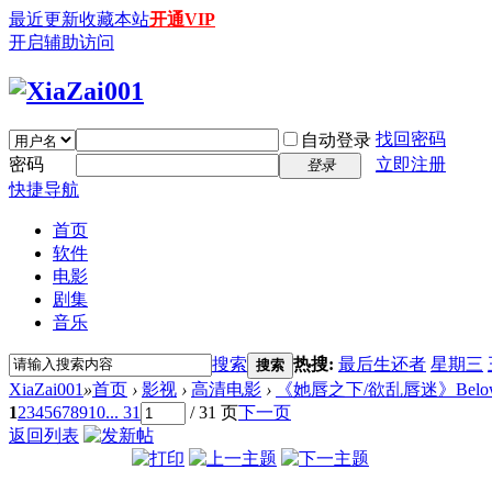
最近更新
收藏本站
开通VIP
开启辅助访问
找回密码
自动登录
密码
立即注册
登录
快捷导航
首页
软件
电影
剧集
音乐
搜索
热搜:
最后生还者
星期三
搜索
XiaZai001
»
首页
›
影视
›
高清电影
›
《她唇之下/欲乱唇迷》Below Her M
1
2
3
4
5
6
7
8
9
10
... 31
/ 31 页
下一页
返回列表