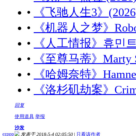
•
《飞驰人生3》(2026) 
•
《机器人之梦》Robot Dr
•
《人工情报》휴민트 (20
•
《至尊马蒂》Marty Sup
•
《哈姆奈特》Hamnet (
•
《洛杉矶劫案》Crime 1
回复
使用道具
举报
沙发
ezppp
发表于 2018-5-4 02:05:50
|
只看该作者