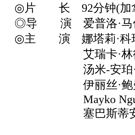
◎片 长 92分钟(加
◎导 演 爱普洛·马伦 Ap
◎主 演 娜塔莉·科瑞尔 Na
艾瑞卡·林德 Erik
汤米-安珀·皮里 Tomm
伊丽丝·鲍曼 Elis
Mayko Nguy
塞巴斯蒂安·皮戈特 Se