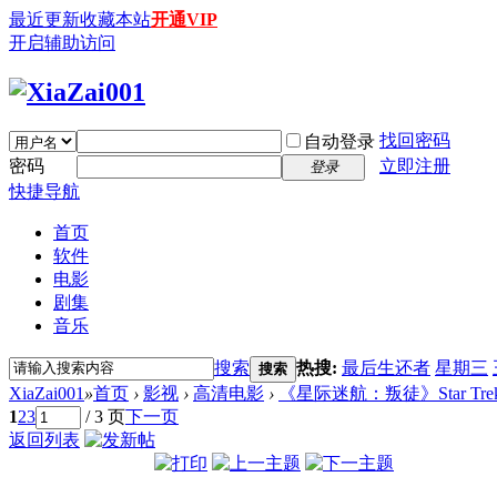
最近更新
收藏本站
开通VIP
开启辅助访问
找回密码
自动登录
密码
立即注册
登录
快捷导航
首页
软件
电影
剧集
音乐
搜索
热搜:
最后生还者
星期三
搜索
XiaZai001
»
首页
›
影视
›
高清电影
›
《星际迷航：叛徒》Star Trek: Ren
1
2
3
/ 3 页
下一页
返回列表