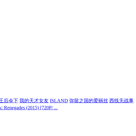
王后伞下
我的天才女友
ISLAND
弥留之国的爱丽丝
西线无战事
egades (2015) [720P/ ...