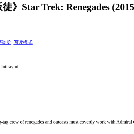
r Trek: Renegades (2015) 
序浏览
|
阅读模式
tiraymi
-tag crew of renegades and outcasts must covertly work with Admiral 