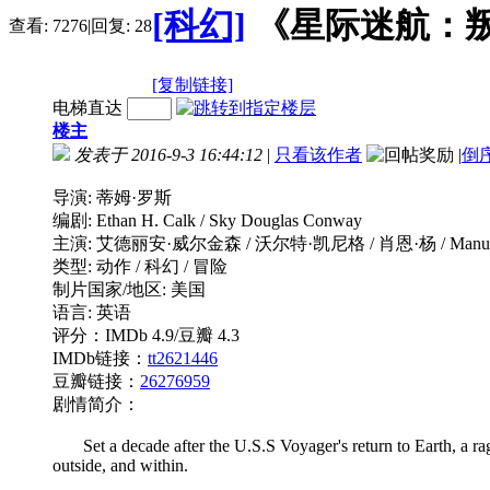
[科幻]
《星际迷航：叛徒》Sta
查看:
7276
|
回复:
28
[复制链接]
电梯直达
楼主
发表于 2016-9-3 16:44:12
|
只看该作者
|
倒
导演: 蒂姆·罗斯
编剧: Ethan H. Calk / Sky Douglas Conway
主演: 艾德丽安·威尔金森 / 沃尔特·凯尼格 / 肖恩·杨 / Manu In
类型: 动作 / 科幻 / 冒险
制片国家/地区: 美国
语言: 英语
评分：IMDb 4.9/豆瓣 4.3
IMDb链接：
tt2621446
豆瓣链接：
26276959
剧情简介：
Set a decade after the U.S.S Voyager's return to Earth, a rag
outside, and within.