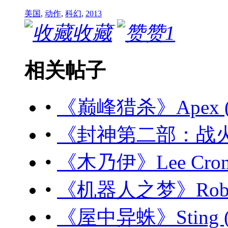
美国
,
动作
,
科幻
,
2013
收藏
赞
1
相关帖子
•
《巅峰猎杀》Apex (20
•
《封神第二部：战火西岐》
•
《木乃伊》Lee Cronin
•
《机器人之梦》Robot D
•
《屋中异蛛》Sting (2