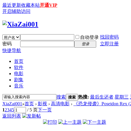
最近更新
收藏本站
开通VIP
开启辅助访问
找回密码
自动登录
密码
立即注册
登录
快捷导航
首页
软件
电影
剧集
音乐
搜索
热搜:
最后生还者
星期三
搜索
XiaZai001
»
首页
›
影视
›
高清电影
›
《恐龙侵袭》Poseidon Rex (201
1
2
3
4
5
/ 5 页
下一页
返回列表