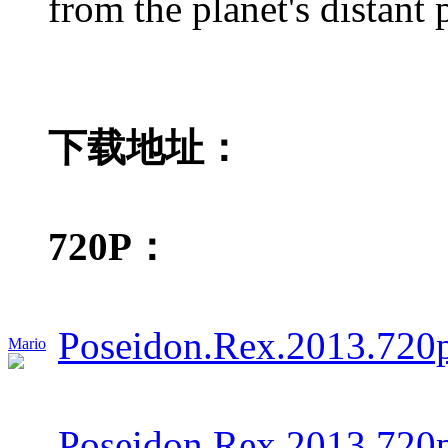
from the planet's distant
下载地址：
720P：
Poseidon.Rex.2013.720
Mario
Poseidon.Rex.2013.72