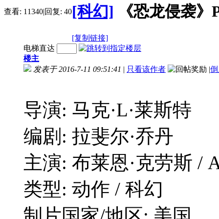
[科幻]
《恐龙侵袭》Posei
查看:
11340
|
回复:
40
[复制链接]
电梯直达
楼主
发表于 2016-7-11 09:51:41
|
只看该作者
|
倒
导演: 马克·L·莱斯特
编剧: 拉斐尔·乔丹
主演: 布莱恩·克劳斯 / Anne M
类型: 动作 / 科幻
制片国家/地区: 美国