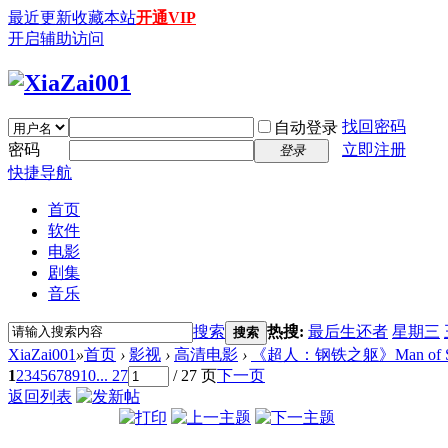
最近更新
收藏本站
开通VIP
开启辅助访问
找回密码
自动登录
密码
立即注册
登录
快捷导航
首页
软件
电影
剧集
音乐
搜索
热搜:
最后生还者
星期三
搜索
XiaZai001
»
首页
›
影视
›
高清电影
›
《超人：钢铁之躯》Man of Steel (
1
2
3
4
5
6
7
8
9
10
... 27
/ 27 页
下一页
返回列表