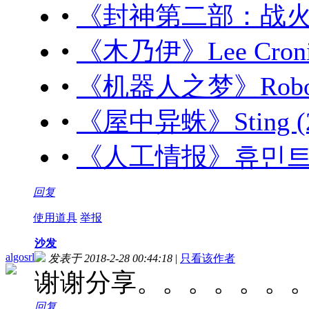
•
《封神第二部：战火西岐》
•
《木乃伊》Lee Cronin'
•
《机器人之梦》Robot Dr
•
《屋中异蛛》Sting (20
•
《人工情报》휴민트 (20
回复
使用道具
举报
沙发
algosrl
发表于 2018-2-28 00:44:18
|
只看该作者
谢谢分享。。。。。。
回复