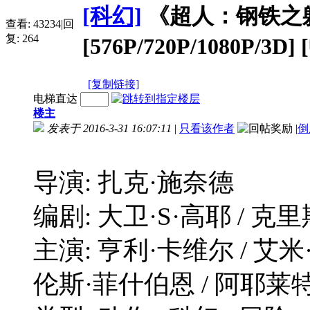
[科幻]
《超人：钢铁之躯》Ma
查看:
43234
|
回
复:
264
[576P/720P/1080P/3D
[复制链接]
电梯直达
楼主
发表于 2016-3-31 16:07:11
|
只看该作者
|
倒
导演: 扎克·施奈德
编剧: 大卫·S·高耶 / 克
主演: 亨利·卡维尔 / 艾米
伦斯·菲什伯恩 / 阿耶莱特