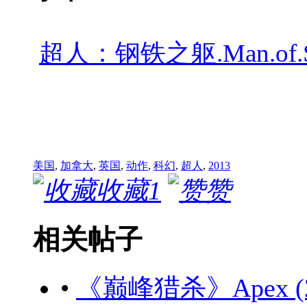
超人：钢铁之躯.Man.of.S
美国
,
加拿大
,
英国
,
动作
,
科幻
,
超人
,
2013
收藏
1
赞
相关帖子
•
《巅峰猎杀》Apex (20