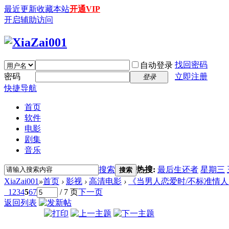
最近更新
收藏本站
开通VIP
开启辅助访问
找回密码
自动登录
密码
立即注册
登录
快捷导航
首页
软件
电影
剧集
音乐
搜索
热搜:
最后生还者
星期三
搜索
XiaZai001
»
首页
›
影视
›
高清电影
›
《当男人恋爱时/不标准情人》
1
2
3
4
5
6
7
/ 7 页
下一页
返回列表